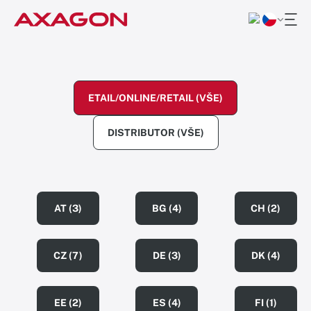
ETAIL/ONLINE/RETAIL (VŠE)
DISTRIBUTOR (VŠE)
AT (3)
BG (4)
CH (2)
CZ (7)
DE (3)
DK (4)
EE (2)
ES (4)
FI (1)