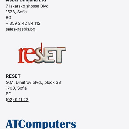
7 Iskarsko shosse Blvd
1528, Sofia
BG
+ 359 2 42 84 112
sales@asbis.bg
RESET
G.M. Dimitrov blvd., block 38
1700, Sofia
BG
(02) 9 11 22