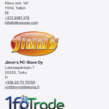
Pärnu mnt. 141
11314, Tallinn
EE
+372 6581 378
info@elkogroup.com
Jimm's PC-Store Oy
Lukkosepänkatu 7
20320, Turku
FI
+358 29 70 70700
yrrittimyynti@jimms.fi