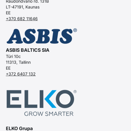
Raudondvario rd. 131B
LT-47191, Kaunas
EE
+370 682 11646
ASBIS BALTICS SIA
Türi 10c
11313, Tallinn
EE
+372 6407 132
ELKO Grupa