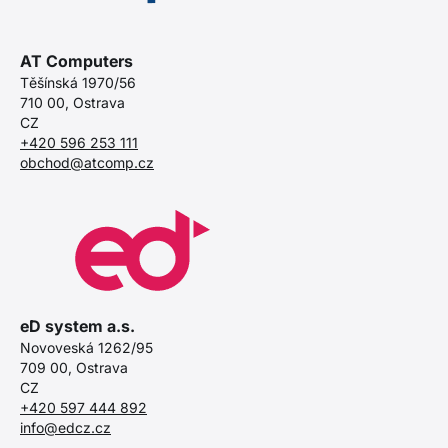
AT Computers
Těšínská 1970/56
710 00, Ostrava
CZ
+420 596 253 111
obchod@atcomp.cz
eD system a.s.
Novoveská 1262/95
709 00, Ostrava
CZ
+420 597 444 892
info@edcz.cz