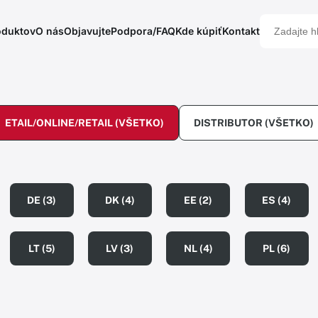
oduktov
O nás
Objavujte
Podpora/FAQ
Kde kúpiť
Kontakt
ETAIL/ONLINE/RETAIL (VŠETKO)
DISTRIBUTOR (VŠETKO)
DE (3)
DK (4)
EE (2)
ES (4)
LT (5)
LV (3)
NL (4)
PL (6)