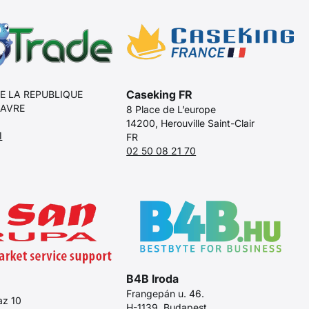
Caseking FR
E LA REPUBLIQUE
HAVRE
8 Place de L’europe
14200, Herouville Saint-Clair
1
FR
02 50 08 21 70
B4B Iroda
Frangepán u. 46.
laz 10
H-1139, Budapest