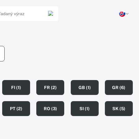
FI (1)
FR (2)
GB (1)
GR (6)
PT (2)
RO (3)
SI (1)
SK (5)