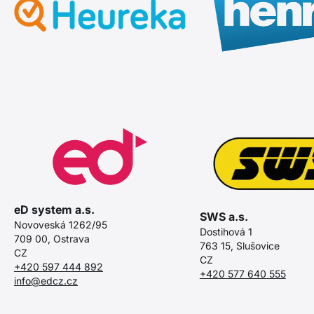
eD system a.s.
SWS a.s.
Novoveská 1262/95
Dostihová 1
709 00, Ostrava
763 15, Slušovice
CZ
CZ
+420 597 444 892
+420 577 640 555
info@edcz.cz