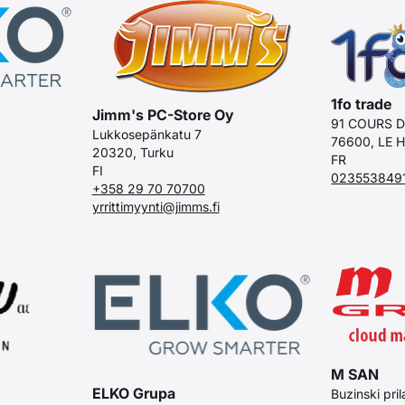
1fo trade
Jimm's PC-Store Oy
91 COURS D
Lukkosepänkatu 7
76600, LE 
20320, Turku
FR
FI
023553849
+358 29 70 70700
yrrittimyynti@jimms.fi
M SAN
ELKO Grupa
Buzinski pri