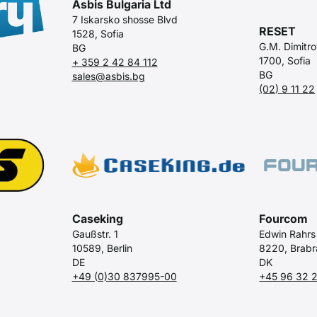
Asbis Bulgaria Ltd
7 Iskarsko shosse Blvd
RESET
1528, Sofia
G.M. Dimitro
BG
1700, Sofia
+ 359 2 42 84 112
BG
sales@asbis.bg
(02) 9 11 22
Caseking
Fourcom
Gaußstr. 1
Edwin Rahrs
10589, Berlin
8220, Brab
DE
DK
+49 (0)30 837995-00
+45 96 32 2