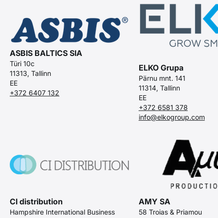
ASBIS BALTICS SIA
Türi 10c
ELKO Grupa
11313, Tallinn
Pärnu mnt. 141
EE
11314, Tallinn
+372 6407 132
EE
+372 6581 378
info@elkogroup.com
CI distribution
AMY SA
Hampshire International Business
58 Troias & Priamou