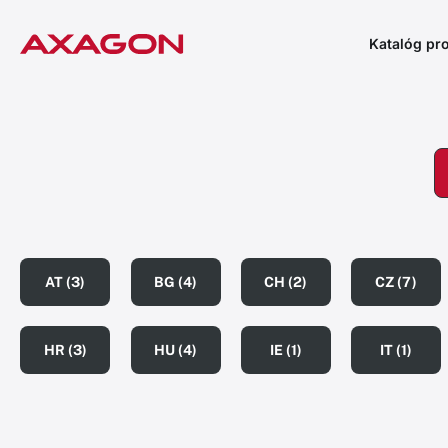
Katalóg pr
AT (3)
BG (4)
CH (2)
CZ (7)
HR (3)
HU (4)
IE (1)
IT (1)