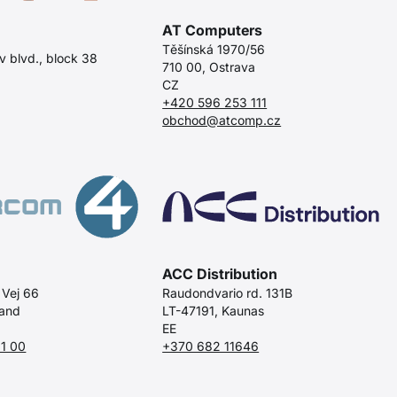
AT Computers
Těšínská 1970/56
v blvd., block 38
710 00, Ostrava
CZ
+420 596 253 111
obchod@atcomp.cz
ACC Distribution
 Vej 66
Raudondvario rd. 131B
rand
LT-47191, Kaunas
EE
1 00
+370 682 11646