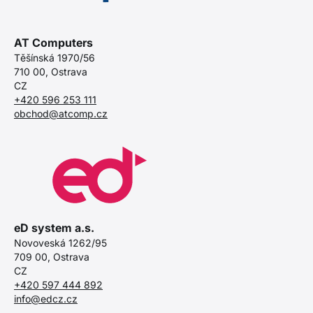
AT Computers
Těšínská 1970/56
710 00, Ostrava
CZ
+420 596 253 111
obchod@atcomp.cz
eD system a.s.
Novoveská 1262/95
709 00, Ostrava
CZ
+420 597 444 892
info@edcz.cz