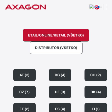
ETAIL/ONLINE/RETAIL (VŠETKO)
DISTRIBUTOR (VŠETKO)
AT (3)
BG (4)
CH (2)
CZ (7)
DE (3)
DK (4)
EE (2)
ES (4)
FI (1)