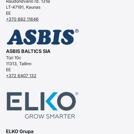
Raudondvario rd. 131B
LT-47191, Kaunas
EE
+370 682 11646
ASBIS BALTICS SIA
Türi 10c
11313, Tallinn
EE
+372 6407 132
ELKO Grupa