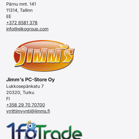
Pärnu mnt. 141
11314, Tallinn
EE
+372 6581 378
info@elkogroup.com
Jimm's PC-Store Oy
Lukkosepänkatu 7
20320, Turku
FI
+358 29 70 70700
yrrittimyynti@jimms.fi