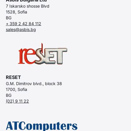
7 Iskarsko shosse Blvd
1528, Sofia
BG
+ 359 2 42 84 112
sales@asbis.bg
RESET
G.M. Dimitrov blvd., block 38
1700, Sofia
BG
(02) 9 11 22