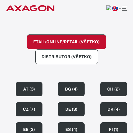
ETAIL/ONLINE/RETAIL (VŠETKO)
DISTRIBUTOR (VŠETKO)
AT (3)
BG (4)
CH (2)
CZ (7)
DE (3)
DK (4)
EE (2)
ES (4)
FI (1)