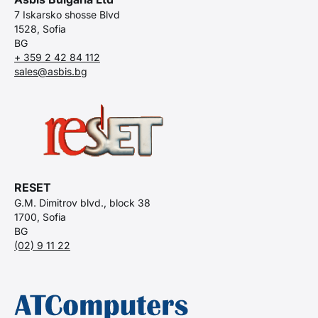
7 Iskarsko shosse Blvd
1528, Sofia
BG
+ 359 2 42 84 112
sales@asbis.bg
RESET
G.M. Dimitrov blvd., block 38
1700, Sofia
BG
(02) 9 11 22