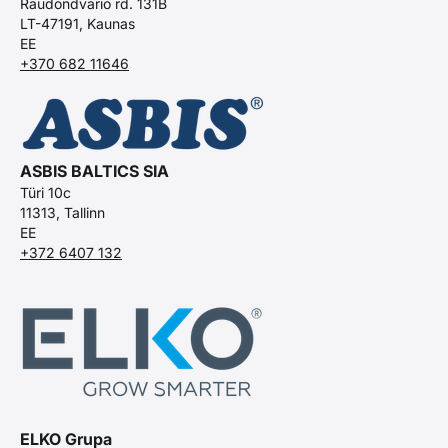
Raudondvario rd. 131B
LT-47191, Kaunas
EE
+370 682 11646
ASBIS BALTICS SIA
Türi 10c
11313, Tallinn
EE
+372 6407 132
ELKO Grupa