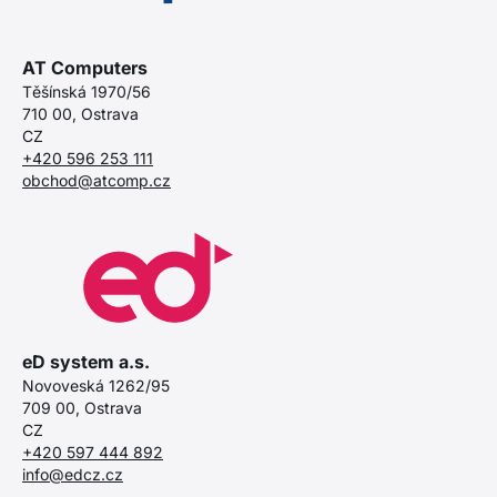
AT Computers
Těšínská 1970/56
710 00, Ostrava
CZ
+420 596 253 111
obchod@atcomp.cz
eD system a.s.
Novoveská 1262/95
709 00, Ostrava
CZ
+420 597 444 892
info@edcz.cz