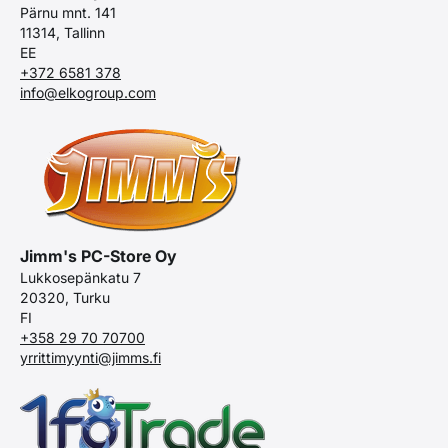
Pärnu mnt. 141
11314, Tallinn
EE
+372 6581 378
info@elkogroup.com
Jimm's PC-Store Oy
Lukkosepänkatu 7
20320, Turku
FI
+358 29 70 70700
yrrittimyynti@jimms.fi