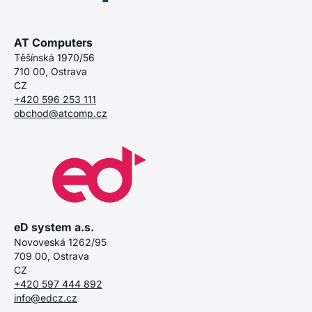
AT Computers
Těšínská 1970/56
710 00, Ostrava
CZ
+420 596 253 111
obchod@atcomp.cz
eD system a.s.
Novoveská 1262/95
709 00, Ostrava
CZ
+420 597 444 892
info@edcz.cz