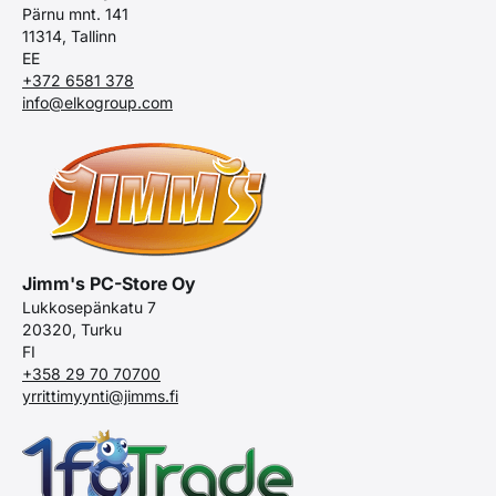
Pärnu mnt. 141
11314, Tallinn
EE
+372 6581 378
info@elkogroup.com
Jimm's PC-Store Oy
Lukkosepänkatu 7
20320, Turku
FI
+358 29 70 70700
yrrittimyynti@jimms.fi