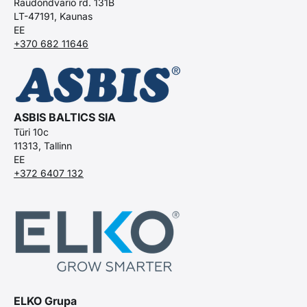
Raudondvario rd. 131B
LT-47191, Kaunas
EE
+370 682 11646
ASBIS BALTICS SIA
Türi 10c
11313, Tallinn
EE
+372 6407 132
ELKO Grupa