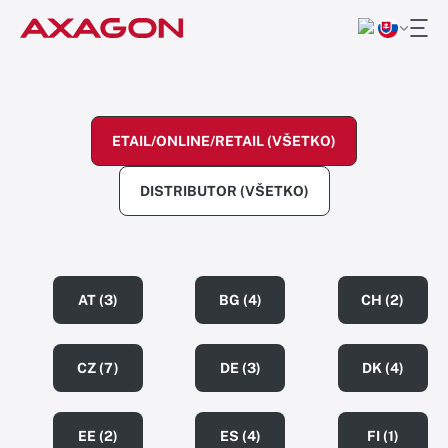
ETAIL/ONLINE/RETAIL (VŠETKO)
DISTRIBUTOR (VŠETKO)
AT (3)
BG (4)
CH (2)
CZ (7)
DE (3)
DK (4)
EE (2)
ES (4)
FI (1)