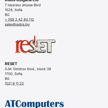
7 Iskarsko shosse Blvd
1528, Sofia
BG
+ 359 2 42 84 112
sales@asbis.bg
RESET
G.M. Dimitrov blvd., block 38
1700, Sofia
BG
(02) 9 11 22