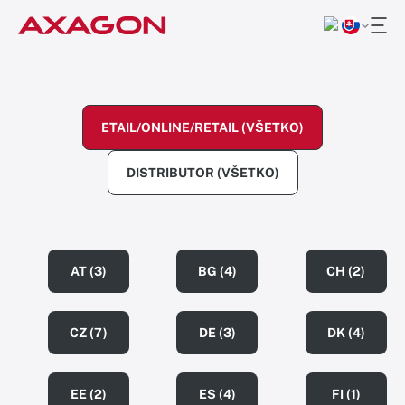
ETAIL/ONLINE/RETAIL (VŠETKO)
DISTRIBUTOR (VŠETKO)
AT (3)
BG (4)
CH (2)
CZ (7)
DE (3)
DK (4)
EE (2)
ES (4)
FI (1)