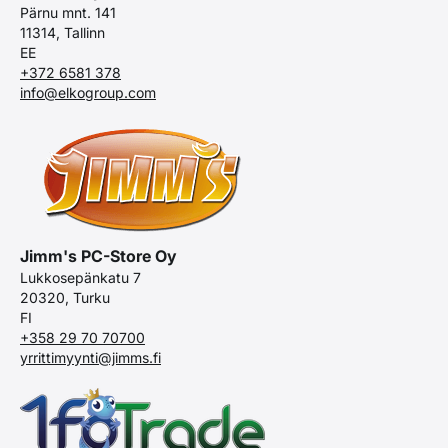
Pärnu mnt. 141
11314, Tallinn
EE
+372 6581 378
info@elkogroup.com
Jimm's PC-Store Oy
Lukkosepänkatu 7
20320, Turku
FI
+358 29 70 70700
yrrittimyynti@jimms.fi