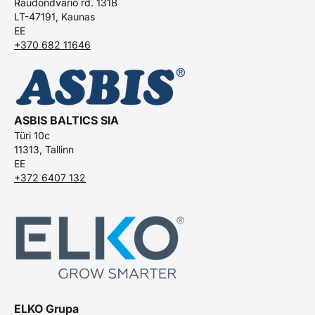
Raudondvario rd. 131B
LT-47191, Kaunas
EE
+370 682 11646
ASBIS BALTICS SIA
Türi 10c
11313, Tallinn
EE
+372 6407 132
ELKO Grupa