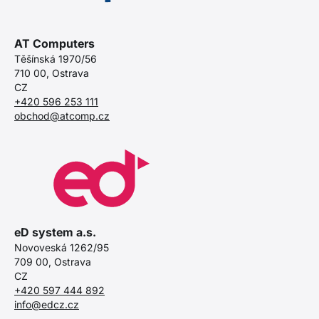
AT Computers
Těšínská 1970/56
710 00, Ostrava
CZ
+420 596 253 111
obchod@atcomp.cz
eD system a.s.
Novoveská 1262/95
709 00, Ostrava
CZ
+420 597 444 892
info@edcz.cz