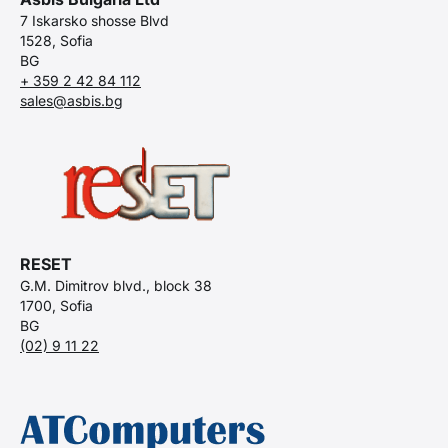
7 Iskarsko shosse Blvd
1528, Sofia
BG
+ 359 2 42 84 112
sales@asbis.bg
RESET
G.M. Dimitrov blvd., block 38
1700, Sofia
BG
(02) 9 11 22