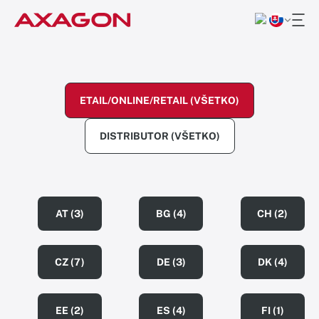
ETAIL/ONLINE/RETAIL (VŠETKO)
DISTRIBUTOR (VŠETKO)
AT (3)
BG (4)
CH (2)
CZ (7)
DE (3)
DK (4)
EE (2)
ES (4)
FI (1)