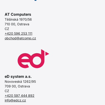
AT Computers
Těšínská 1970/56
710 00, Ostrava
CZ
+420 596 253 111
obchod@atcomp.cz
eD system a.s.
Novoveská 1262/95
709 00, Ostrava
CZ
+420 597 444 892
info@edcz.cz