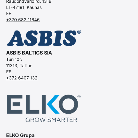
Raudondvario rd. 131B
LT-47191, Kaunas
EE
+370 682 11646
ASBIS BALTICS SIA
Türi 10c
11313, Tallinn
EE
+372 6407 132
ELKO Grupa