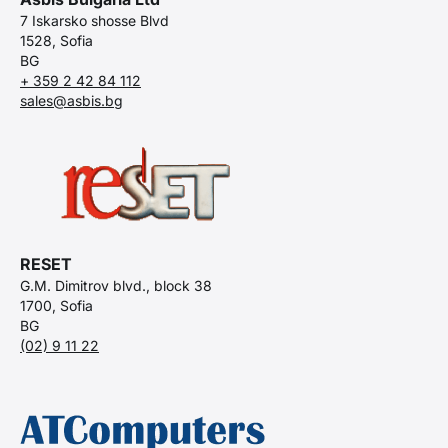
7 Iskarsko shosse Blvd
1528, Sofia
BG
+ 359 2 42 84 112
sales@asbis.bg
RESET
G.M. Dimitrov blvd., block 38
1700, Sofia
BG
(02) 9 11 22