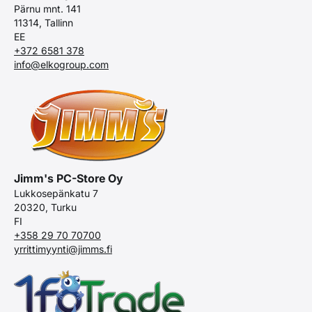
Pärnu mnt. 141
11314, Tallinn
EE
+372 6581 378
info@elkogroup.com
Jimm's PC-Store Oy
Lukkosepänkatu 7
20320, Turku
FI
+358 29 70 70700
yrrittimyynti@jimms.fi