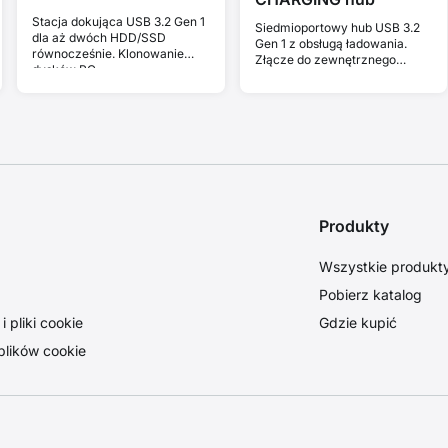
Stacja dokująca USB 3.2 Gen 1
Siedmioportowy hub USB 3.2
dla aż dwóch HDD/SSD
Gen 1 z obsługą ładowania.
równocześnie. Klonowanie
Złącze do zewnętrznego
dysków PC.
zasilania. Kabel USB-A 30 cm.
Produkty
Wszystkie produkt
Pobierz katalog
 pliki cookie
Gdzie kupić
plików cookie