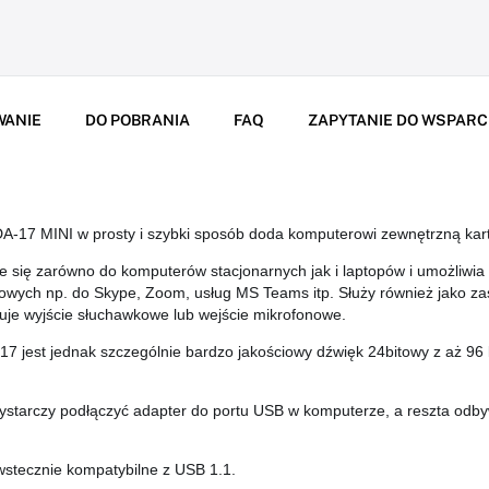
WANIE
DO POBRANIA
FAQ
ZAPYTANIE DO WSPARC
17 MINI w prosty i szybki sposób doda komputerowi zewnętrzną ka
 się zarówno do komputerów stacjonarnych jak i laptopów i umożliwia
owych np. do Skype, Zoom, usług MS Teams itp. Służy również jako z
ępuje wyjście słuchawkowe lub wejście mikrofonowe.
7 jest jednak szczególnie bardzo jakościowy dźwięk 24bitowy z aż 9
 wystarczy podłączyć adapter do portu USB w komputerze, a reszta odb
wstecznie kompatybilne z USB 1.1.