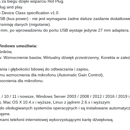
 za biegu dzięki wsparciu Hot Plug.
lug and play.
Device Class specification v1.0.
 USB (bus power) - nie jest wymagane żadne dalsze zasilanie dodatkowe
nsmisję danych (migotanie).
2 mm, po wprowadzeniu do portu USB wystaje jedynie 27 mm adaptera.
 Windows umożliwia:
śników,
w: Wzmocnienie basów, Wirtualny dźwięk przestrzenny, Korekta w zale
ania i głębokości bitowej do odtwarzania i zapisu,
mu wzmocnienia dla mikrofonu (Automatic Gain Control),
ocnienia dla mikrofonu.
.1 / 10 / 11 i nowsze, Windows Server 2003 / 2008 / 2012 / 2016 / 2019
, Mac OS X 10.4.x i wyższe, Linux z jądrem 2.6.x i wyższym.
do obsługiwanych systemów operacyjnych i są instalowane automatyczn
stępne.
mami telefonii internetowej wykorzystującymi kartę dźwiękową.