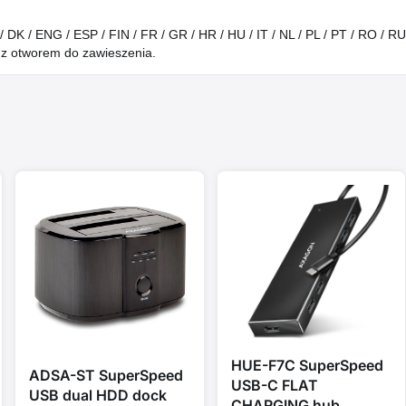
/ DK / ENG / ESP / FIN / FR / GR / HR / HU / IT / NL / PL / PT / RO / R
z otworem do zawieszenia.
HUE-F7C SuperSpeed
ADSA-ST SuperSpeed
USB-C FLAT
USB dual HDD dock
CHARGING hub