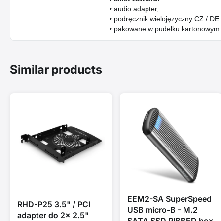
• audio adapter,
• podręcznik wielojęzyczny CZ / DE 
• pakowane w pudełku kartonowym 
Similar products
EEM2-SA SuperSpeed
RHD-P25 3.5" / PCI
USB micro-B - M.2
adapter do 2x 2.5"
SATA SSD RIBBED box