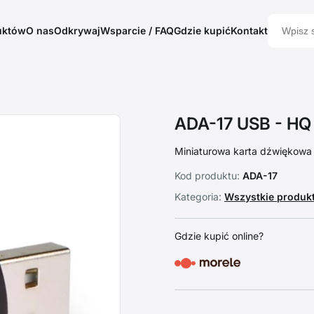
uktów
O nas
Odkrywaj
Wsparcie / FAQ
Gdzie kupić
Kontakt
ADA-17 USB - HQ 
Miniaturowa karta dźwiękowa 
Kod produktu:
ADA-17
Kategoria:
Wszystkie produk
Gdzie kupić online?