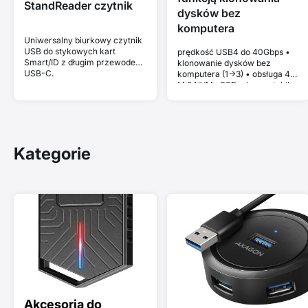
StandReader czytnik
dysków bez
komputera
Uniwersalny biurkowy czytnik
USB do stykowych kart
prędkość USB4 do 40Gbps •
Smart/ID z długim przewodem
klonowanie dysków bez
USB-C.
komputera (1->3) • obsługa 4x
M.2 NVMe SSD • kompatybilna
z Thunderbolt i MacBook •
Plug and Play • aluminiowa
obudowa • aktywne
chłodzenie • stabilna
wydajność bez thermal
Kategorie
throttlingu
Akcesoria do