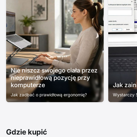
Nie niszcz swojego ciała przez
nieprawidłową pozycję przy
komputerze
Jak zai
Jak zadbać o prawidłową ergonomię?
Wystarczy 
Gdzie kupić