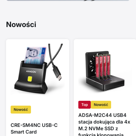
Nowości
Top
Nowość
Nowość
ADSA-M2C44 USB4
stacja dokująca dla 4x
CRE-SM4NC USB-C
M.2 NVMe SSD z
Smart Card
funkcją klonowania