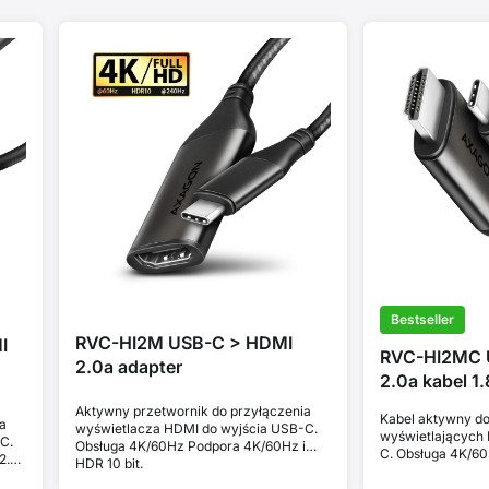
Bestseller
RVC-HI2M USB-C > HDMI
I
RVC-HI2MC 
2.0a adapter
2.0a kabel 1
Aktywny przetwornik do przyłączenia
Kabel aktywny do
a
wyświetlacza HDMI do wyjścia USB-C.
wyświetlających
C.
Obsługa 4K/60Hz Podpora 4K/60Hz i
C. Obsługa 4K/60H
2.3.
HDR 10 bit.