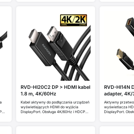
RVD-HI20C2 DP > HDMI kabel
RVD-HI14N 
1.8 m, 4K/60Hz
adapter, 4K
a
Kabel aktywny do podłączania urządzeń
Aktywny przetwor
wyświetlających HDMI do wyjścia
wyświetlacza HD
P
DisplayPort. Obsługa 4K/60Hz i HDCP
DisplayPort. Obsł
2.3.