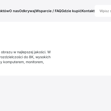
uktów
O nas
Odkrywaj
Wsparcie / FAQ
Gdzie kupić
Kontakt
obrazu w najlepszej jakości. W
 rozdzielczości do 8K, wysokich
zy komputerem, monitorem,