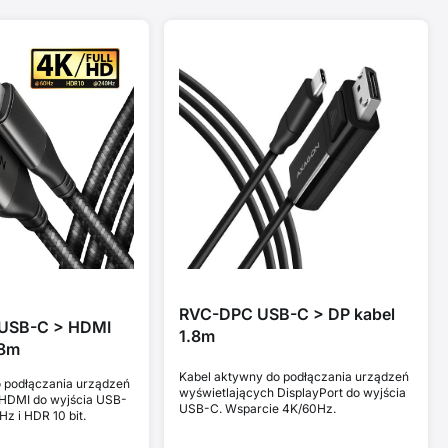
RVC-DPC USB-C > DP kabel
USB-C > HDMI
1.8m
.8m
Kabel aktywny do podłączania urządzeń
 podłączania urządzeń
wyświetlających DisplayPort do wyjścia
 HDMI do wyjścia USB-
USB-C. Wsparcie 4K/60Hz.
z i HDR 10 bit.