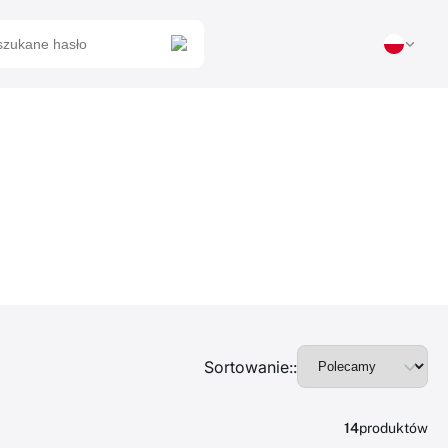
Sortowanie::
14
produktów