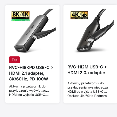
Top
RVC-HI2M USB-C >
RVC-HI8KPD USB-C >
HDMI 2.0a adapter
HDMI 2.1 adapter,
8K/60Hz, PD 100W
Aktywny przetwornik do
Aktywny przetwornik do
przyłączenia wyświetlacza
przyłączenia wyświetlacza
HDMI do wyjścia USB-C.
HDMI do wyjścia USB-C.
Obsługa 4K/60Hz Podpora
Obsługa 8K/60Hz, 4K/144Hz i
4K/60Hz i HDR 10 bit.
HDCP 2.3. Power Delivery
100W.