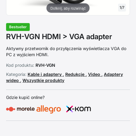
1
/
7
Dotknij, aby rozwinąć
Bestseller
RVH-VGN HDMI > VGA adapter
Aktywny przetwornik do przyłączenia wyświetlacza VGA do
PC z wyjściem HDMI.
Kod produktu:
RVH-VGN
Kategoria:
Kable i adaptery
,
Redukcje
,
Video
,
Adaptery
wideo
,
Wszystkie produkty
Gdzie kupić online?