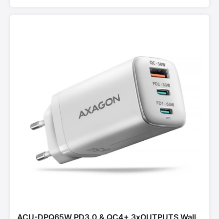
ACU-DPQ65W PD3.0 & QC4+ 3xOUTPUTS Wall