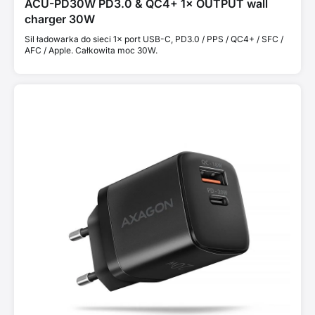
ACU-PD30W PD3.0 & QC4+ 1× OUTPUT wall
charger 30W
Sil ładowarka do sieci 1× port USB-C, PD3.0 / PPS / QC4+ / SFC /
AFC / Apple. Całkowita moc 30W.