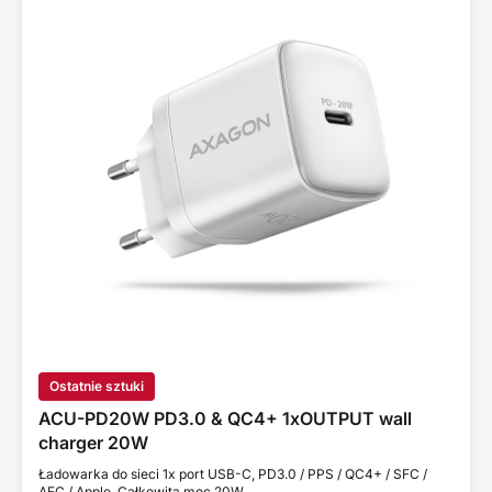
Ostatnie sztuki
ACU-PD20W PD3.0 & QC4+ 1xOUTPUT wall
charger 20W
Ładowarka do sieci 1x port USB-C, PD3.0 / PPS / QC4+ / SFC /
AFC / Apple. Całkowita moc 20W.