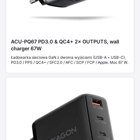
ACU-PQ67 PD3.0 & QC4+ 2× OUTPUTS, wall
charger 67W
Ładowarka sieciowa GaN z dwoma wyjściami (USB-A + USB-C),
PD3.0 / PPS / QC4+ / SFC2.0 / AFC / SCP / FCP / Apple. Moc 67 W.