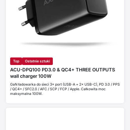
Top
Ostatnie sztuki
ACU-DPQ100 PD3.0 & QC4+ THREE OUTPUTS
wall charger 100W
GaN ładowarka do sieci 3× port (USB-A + 2× USB-C), PD 3.0 / PPS
/ QC4+ / SFC2.0 / AFC / SCP / FCP / Apple. Całkowita moc
maksymalna 100W.