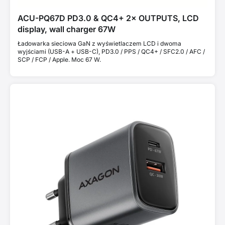
ACU-PQ67D PD3.0 & QC4+ 2× OUTPUTS, LCD
display, wall charger 67W
Ładowarka sieciowa GaN z wyświetlaczem LCD i dwoma
wyjściami (USB-A + USB-C), PD3.0 / PPS / QC4+ / SFC2.0 / AFC /
SCP / FCP / Apple. Moc 67 W.