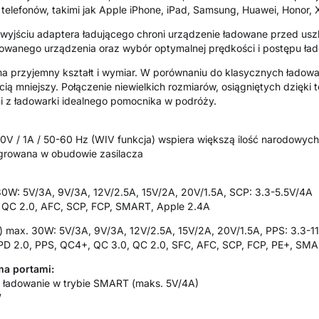
elefonów, takimi jak Apple iPhone, iPad, Samsung, Huawei, Honor, 
yjściu adaptera ładującego chroni urządzenie ładowane przed usz
owanego urządzenia oraz wybór optymalnej prędkości i postępu ła
a przyjemny kształt i wymiar. W porównaniu do klasycznych ładow
cią mniejszy. Połączenie niewielkich rozmiarów, osiągniętych dzięki t
i z ładowarki idealnego pomocnika w podróży.
V / 1A / 50-60 Hz (WIV funkcja) wspiera większą ilość narodowyc
egrowana w obudowie zasilacza
30W: 5V/3A, 9V/3A, 12V/2.5A, 15V/2A, 20V/1.5A, SCP: 3.3-5.5V/4A
, QC 2.0, AFC, SCP, FCP, SMART, Apple 2.4A
ny) max. 30W: 5V/3A, 9V/3A, 12V/2.5A, 15V/2A, 20V/1.5A, PPS: 3.3-
 PD 2.0, PPS, QC4+, QC 3.0, QC 2.0, SFC, AFC, SCP, FCP, PE+, SM
a portami:
ładowanie w trybie SMART (maks. 5V/4A)
W