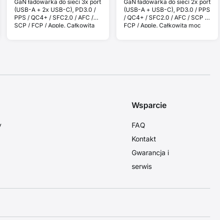
GaN ładowarka do sieci 3x port
GaN ładowarka do sieci 2x port
(USB-A + 2x USB-C), PD3.0 /
(USB-A + USB-C), PD3.0 / PPS
PPS / QC4+ / SFC2.0 / AFC /
/ QC4+ / SFC2.0 / AFC / SCP /
SCP / FCP / Apple. Całkowita
FCP / Apple. Całkowita moc
moc 65W.
45W.
Wsparcie
y
FAQ
Kontakt
Gwarancja i
serwis