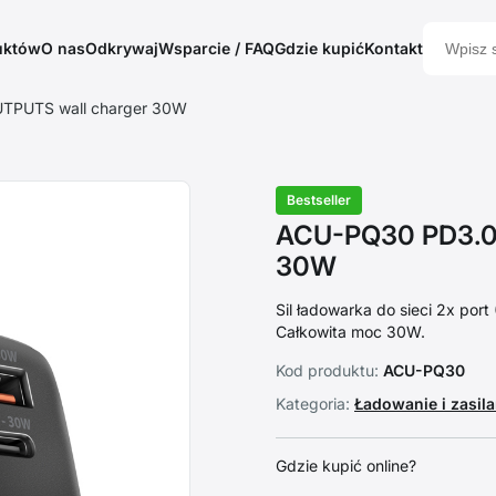
uktów
O nas
Odkrywaj
Wsparcie / FAQ
Gdzie kupić
Kontakt
TPUTS wall charger 30W
Bestseller
ACU-PQ30 PD3.0
30W
Sil ładowarka do sieci 2x por
Całkowita moc 30W.
Kod produktu:
ACU-PQ30
Kategoria:
Ładowanie i zasil
Gdzie kupić online?