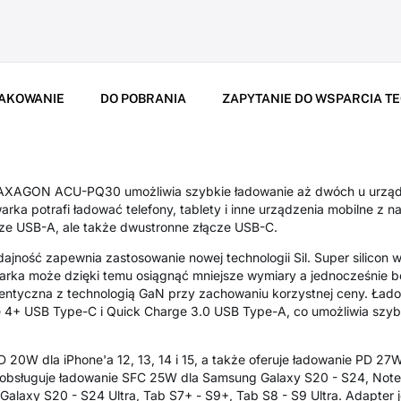
AKOWANIE
DO POBRANIA
ZAPYTANIE DO WSPARCIA T
AXAGON ACU-PQ30 umożliwia szybkie ładowanie aż dwóch u urządz
rka potrafi ładować telefony, tablety i inne urządzenia mobilne z 
ze USB-A, ale także dwustronne złącze USB-C.
jność zapewnia zastosowanie nowej technologii Sil. Super silicon
arka może dzięki temu osiągnąć mniejsze wymiary a jednocześnie be
dentyczna z technologią GaN przy zachowaniu korzystnej ceny. Ład
e 4+ USB Type-C i Quick Charge 3.0 USB Type-A, co umożliwia szyb
0W dla iPhone'a 12, 13, 14 i 15, a także oferuje ładowanie PD 27W 
 obsługuje ładowanie SFC 25W dla Samsung Galaxy S20 - S24, Note i s
laxy S20 - S24 Ultra, Tab S7+ - S9+, Tab S8 - S9 Ultra. Adapter j