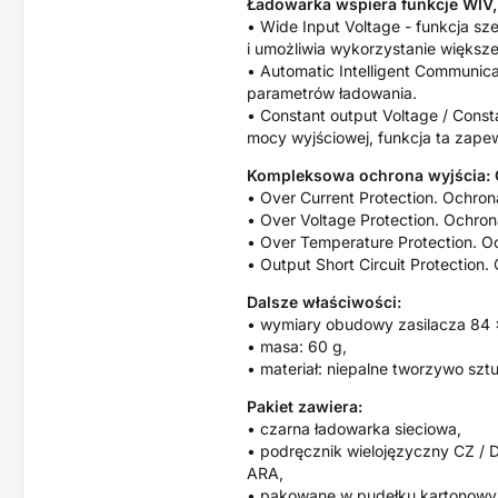
Ładowarka wspiera funkcje WIV,
• Wide Input Voltage - funkcja s
i umożliwia wykorzystanie większe
• Automatic Intelligent Communic
parametrów ładowania.
• Constant output Voltage / Const
mocy wyjściowej, funkcja ta zapew
Kompleksowa ochrona wyjścia: 
• Over Current Protection. Ochro
• Over Voltage Protection. Ochro
• Over Temperature Protection. O
• Output Short Circuit Protection
Dalsze właściwości:
• wymiary obudowy zasilacza 84 
• masa: 60 g,
• materiał: niepalne tworzywo szt
Pakiet zawiera:
• czarna ładowarka sieciowa,
• podręcznik wielojęzyczny CZ / DE
ARA,
• pakowane w pudełku kartonowy