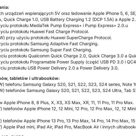
nia:
h urządzeń wspierających 5V oraz ładowanie Apple iPhone 5, 6, SE,
 Quick Charge 1.0, USB Battery Charging 1.2 (DCP 1.5A) a Apple 2.
życiu protokołu MediaTek Pump Express+ i Pump Express+ 2.0.u
yciu protokołu Huawei Fast Charge Protocol.
W) przy użyciu protokołu Huawei SuperCharge Protocol.
życiu protokołu Samsung Adaptive Fast Charging.
życiu protokołu Samsung Super Fast Charging.
yciu protokołu Qualcomm Quick Charge 2.0, Quick Charge 3.0 a Qui
życiu protokołu Programable Power Supply (część USB PD 3.0 i QC4
ciu protokołu USB Power Delivery 2.0 a Power Delivery 3.0.
ów, tabletów i ultrabooków:
) telefonu Samsung Galaxy S20, S21, S22, S23, S24 series, Note 10, 
W) telefonów Samsung Galaxy S20, S21, S22, S23, S24 Ultra, Tab 
 Apple iPhone 8, 8 Plus, X, XS, XS Max, XR, 11, 11 Pro, 11 Pro Max.
telefonów Apple iPhone 12, 12 Mini, 12 Pro, 12 Pro Max, 12, 12 Mini,
 telefonów Apple iPhone 13 Pro, 13 Pro Max, 14 Pro, 14 Pro Max, 15
 Apple iPad mini, iPad Air, iPad Pro, MacBook Air i innych ultrabook