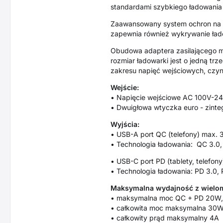
standardami szybkiego ładowania t
Zaawansowany system ochron na w
zapewnia również wykrywanie ład
Obudowa adaptera zasilającego m
rozmiar ładowarki jest o jedną trze
zakresu napięć wejściowych, czyn
Wejście:
• Napięcie wejściowe AC 100V-240
• Dwuigłowa wtyczka euro - zint
Wyjścia:
• USB-A port QC (telefony) max. 
• Technologia ładowania: QC 3.0
• USB-C port PD (tablety, telefo
• Technologia ładowania: PD 3.0,
Maksymalna wydajność z wielom
• maksymalna moc QC + PD 20W, 
• całkowita moc maksymalna 30
• całkowity prąd maksymalny 4A