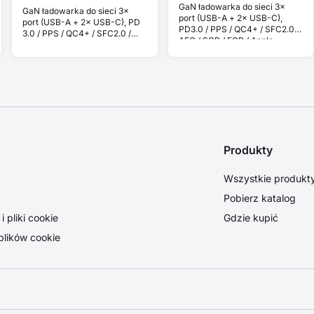
GaN ładowarka do sieci 3×
GaN ładowarka do sieci 3×
port (USB-A + 2× USB-C),
port (USB-A + 2× USB-C), PD
PD3.0 / PPS / QC4+ / SFC2.0 /
3.0 / PPS / QC4+ / SFC2.0 /
AFC / SCP / FCP / Apple.
AFC / SCP / FCP / Apple.
Całkowita moc 65 W.
Całkowita moc maksymalna
100W.
Produkty
Wszystkie produkt
Pobierz katalog
 pliki cookie
Gdzie kupić
plików cookie