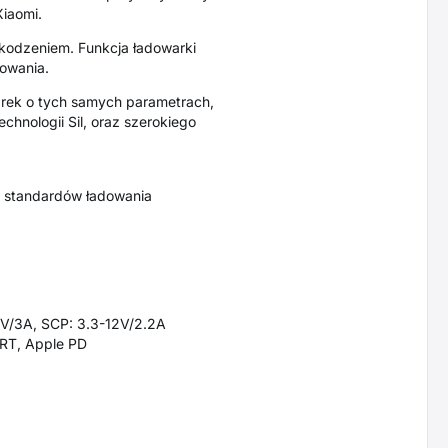
Xiaomi.
kodzeniem. Funkcja ładowarki
dowania.
arek o tych samych parametrach,
echnologii Sil, oraz szerokiego
h standardów ładowania
11V/3A, SCP: 3.3-12V/2.2A
ART, Apple PD