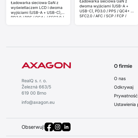
Ładowarka sieciowa GaN z
Ładowarka sieciowa GaN z
dwoma wyjściami (USB-A +
wyświetlaczem LCD i dwoma
USB-C), PD3.0 / PPS / QC4+ /
wyjściami (USB-A + USB-C),
SFC2.0 / AFC / SCP / FCP /
PD3.0 / PPS / QC4+ / SFC2.0 /
Apple. Moc 67 W.
AFC / SCP / FCP / Apple. Moc
67 W.
O firmie
O nas
RealQ s. r. o.
Železná 663/5
Odkrywaj
619 00 Brno
Prywatność i
info@axagon.eu
Ustawienia 
Obserwuj!