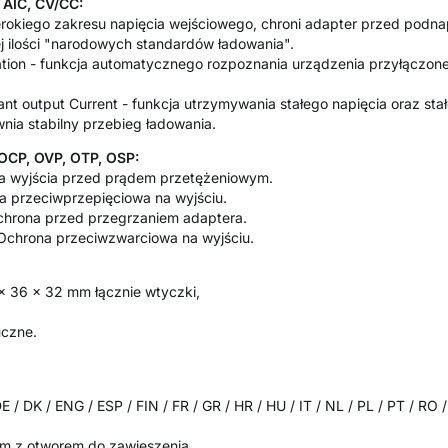
 AIC, CV/CC:
zerokiego zakresu napięcia wejściowego, chroni adapter przed podna
j ilości "narodowych standardów ładowania".
ation - funkcja automatycznego rozpoznania urządzenia przyłączo
ant output Current - funkcja utrzymywania stałego napięcia oraz sta
nia stabilny przebieg ładowania.
OCP, OVP, OTP, OSP:
na wyjścia przed prądem przetężeniowym.
na przeciwprzepięciowa na wyjściu.
chrona przed przegrzaniem adaptera.
. Ochrona przeciwzwarciowa na wyjściu.
x 36 x 32 mm łącznie wtyczki,
uczne.
 / DK / ENG / ESP / FIN / FR / GR / HR / HU / IT / NL / PL / PT / RO 
m z otworem do zawieszenia.