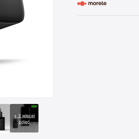
+ 3 więcej
zdjęć