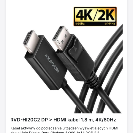
RVD-HI20C2 DP > HDMI kabel 1.8 m, 4K/60Hz
Kabel aktywny do podłączania urządzeń wyświetlających HDMI
do wyjścia DisplayPort. Obsługa 4K/60Hz i HDCP 2.3.