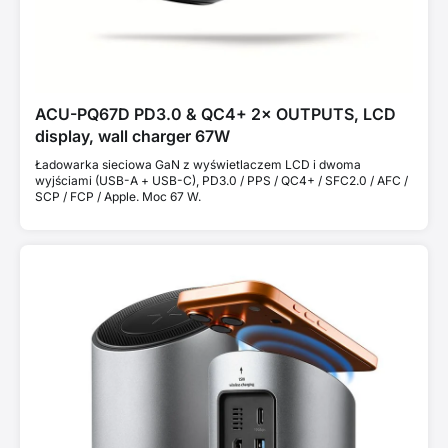
ACU-PQ67D PD3.0 & QC4+ 2× OUTPUTS, LCD
display, wall charger 67W
Ładowarka sieciowa GaN z wyświetlaczem LCD i dwoma
wyjściami (USB-A + USB-C), PD3.0 / PPS / QC4+ / SFC2.0 / AFC /
SCP / FCP / Apple. Moc 67 W.