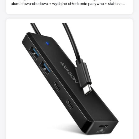
aluminiowa obudowa • wydajne chłodzenie pasywne • stabilna
wydajność przy szybkim transferze danych