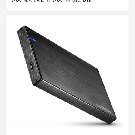
USB-C PD/DATA. Kabel USB-C o długości 13 cm.