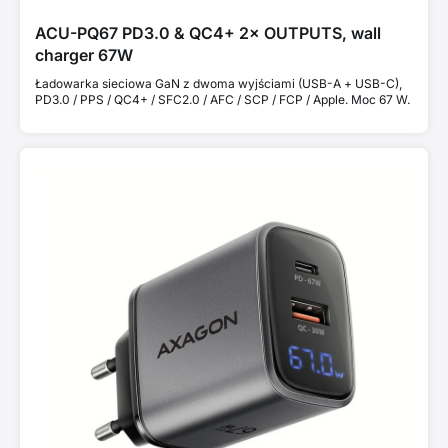
ACU-PQ67 PD3.0 & QC4+ 2× OUTPUTS, wall
charger 67W
Ładowarka sieciowa GaN z dwoma wyjściami (USB-A + USB-C),
PD3.0 / PPS / QC4+ / SFC2.0 / AFC / SCP / FCP / Apple. Moc 67 W.