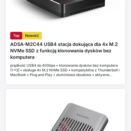
Top
Nowość
ADSA-M2C44 USB4 stacja dokująca dla 4x M.2
NVMe SSD z funkcją klonowania dysków bez
komputera
prędkość USB4 do 40Gbps • klonowanie dysków bez komputera
(1->3) • obsługa 4x M.2 NVMe SSD • kompatybilna z Thunderbolt i
MacBook • Plug and Play • aluminiowa obudowa • aktywne
chłodzenie • stabilna wydajność bez thermal throttlingu