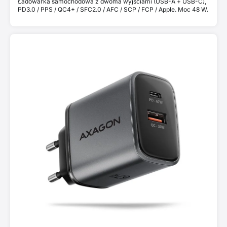
Ładowarka samochodowa z dwoma wyjściami (USB-A + USB-C),
PD3.0 / PPS / QC4+ / SFC2.0 / AFC / SCP / FCP / Apple. Moc 48 W.