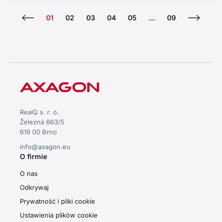
01
02
03
04
05
…
09
RealQ s. r. o.
Železná 663/5
619 00 Brno
info@axagon.eu
O firmie
O nas
Odkrywaj
Prywatność i pliki cookie
Ustawienia plików cookie