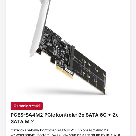
Ostatnie sztuki
PCES-SA4M2 PCIe kontroler 2x SATA 6G + 2x
SATA M.2
Czterokanałowy kontroler SATA III PCI-Express z dwoma
wewnętrznymi portami SATA i dwoma gniazdami na dyski SATA