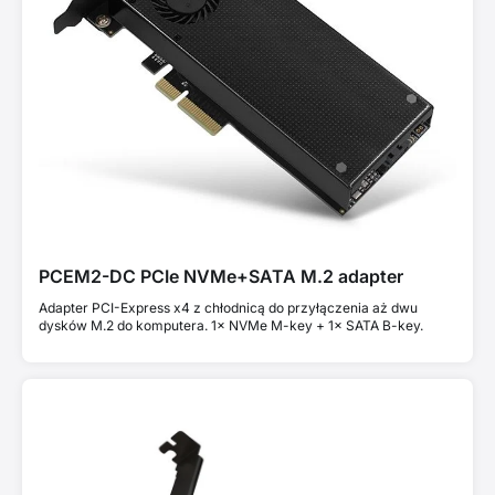
PCEM2-DC PCIe NVMe+SATA M.2 adapter
Adapter PCI-Express x4 z chłodnicą do przyłączenia aż dwu
dysków M.2 do komputera. 1× NVMe M-key + 1× SATA B-key.