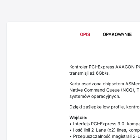
OPIS
OPAKOWANIE
Kontroler PCI-Express AXAGON PC
transmisji aż 6Gb/s.
Karta osadzona chipsetem ASMedia 
Native Command Queue (NCQ), TRIM
systemów operacyjnych.
Dzięki zaślepke low profile, kon
Wejście:
• Interfejs PCI-Express 3.0, kompat
• Ilość linii 2-Lane (x2) lines, ko
• Przepuszczalność magistrali 2-