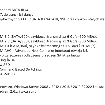
tandard SATA III 6G.
A do transmisji danych.
ptycznych SATA I / SATA II / SATA III, SSD oraz dysków stałych ws
TA 3.0 (SATA/600), szybkości transmisji aż 6 Gb/s (600 MB/s).
TA 2.0 (SATA/300), szybkości transmisji aż 3 Gb/s (300 MB/s).
TA 1.0 (SATA/150), szybkości transmisji aż 1.5 Gb/s (150 MB/s).
TA AHCI (Advanced Host Controller Interface) rewizja 1.4.
e przyłączenie i odłączenia urządzeń SATA za biegu.
ing (NCQ).
ów SSD.
r Command Based Switching.
a ASM1166.
1 i nowsze, Windows Server 2008 / 2012 / 2016 / 2019 / 2022 i nowsz
ądrem 2.6.x i wyższym.