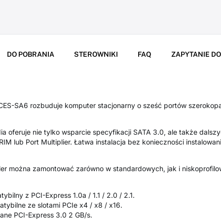
DO POBRANIA
STEROWNIKI
FAQ
ZAPYTANIE D
ES-SA6 rozbuduje komputer stacjonarny o sześć portów szerokopa
oferuje nie tylko wsparcie specyfikacji SATA 3.0, ale także dalszy
 lub Port Multiplier. Łatwa instalacja bez konieczności instalowan
troler można zamontować zarówno w standardowych, jak i niskoprof
ybilny z PCI-Express 1.0a / 1.1 / 2.0 / 2.1.
mpatybilne ze slotami PCIe x4 / x8 / x16.
Lane PCI-Express 3.0 2 GB/s.