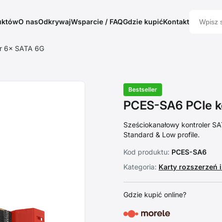
uktów
O nas
Odkrywaj
Wsparcie / FAQ
Gdzie kupić
Kontakt
er 6× SATA 6G
Bestseller
PCES-SA6 PCIe k
Sześciokanałowy kontroler SA
Standard & Low profile.
Kod produktu:
PCES-SA6
Kategoria:
Karty rozszerzeń 
Gdzie kupić online?