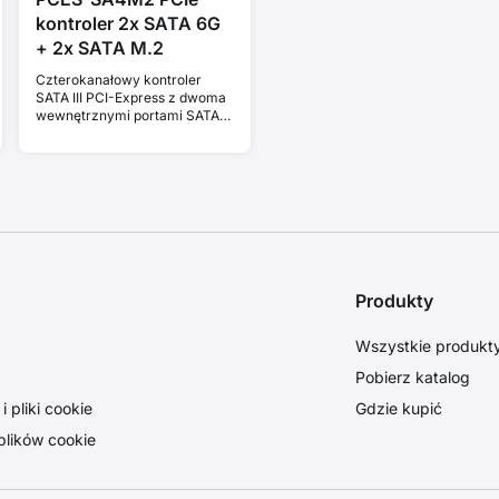
kontroler 2x SATA 6G
+ 2x SATA M.2
Czterokanałowy kontroler
SATA III PCI-Express z dwoma
wewnętrznymi portami SATA i
dwoma gniazdami na dyski
SATA M.2. Standard & Low
profile.
Produkty
Wszystkie produkt
Pobierz katalog
 pliki cookie
Gdzie kupić
plików cookie