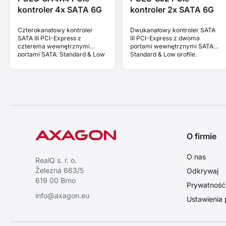
kontroler 4x SATA 6G
kontroler 2x SATA 6G
Czterokanałowy kontroler
Dwukanałowy kontroler SATA
SATA III PCI-Express z
III PCI-Express z dwoma
czterema wewnętrznymi
portami wewnętrznymi SATA.
portami SATA. Standard & Low
Standard & Low profile.
profile.
O firmie
O nas
RealQ s. r. o.
Železná 663/5
Odkrywaj
619 00 Brno
Prywatność i
info@axagon.eu
Ustawienia 