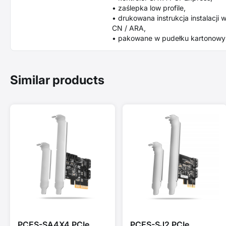
• zaślepka low profile,
• drukowana instrukcja instalacji w
CN / ARA,
• pakowane w pudełku kartonowy
Similar products
PCES-SA4X4 PCIe
PCES-SJ2 PCIe