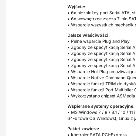
Wyjście:
• 6x niezależny port Serial ATA, s
• 6x wewnętrzne złącza 7-pin SAT
• Wsparcie wszystkich mechanik o
Dalsze właściwości:
• Pełne wsparcie Plug and Play.
• Zgodny ze specyfikacją Serial A
• Zgodny ze specyfikacją Serial A
• Zgodny ze specyfikacją Serial A
• Zgodny ze specyfikacją Serial A
• Wsparcie Hot Plug umożliwiając
• Wsparcie Native Command Queu
• Wsparcie funkcji TRIM do dysk
• Wsparcie funkcji Port Multiplie
• Wykorzystano chipset ASMedi
Wspierane systemy operacyjne:
• MS Windows 7 / 8 / 8.1 / 10 / 1
64-bitowe OS Windows), Linux z j
Pakiet zawiera:
• kontroler SATA PCI-Express,