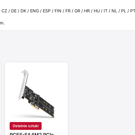
 CZ / DE / DK / ENG / ESP / FIN / FR / GR / HR / HU / IT / NL / PL / P
m.
Ostatnie sztuki
PCES-SA4M2 PCIe