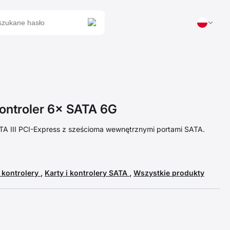
ontroler 6× SATA 6G
TA III PCI-Express z sześcioma wewnętrznymi portami SATA.
i kontrolery
,
Karty i kontrolery SATA
,
Wszystkie produkty