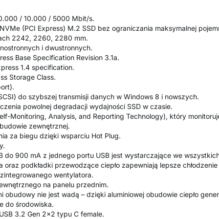
0.000 / 10.000 / 5000 Mbit/s.
NVMe (PCI Express) M.2 SSD bez ograniczania maksymalnej pojemn
ach 2242, 2260, 2280 mm.
nostronnych i dwustronnych.
ess Base Specification Revision 3.1a.
ress 1.4 specification.
ss Storage Class.
ort).
CSI) do szybszej transmisji danych w Windows 8 i nowszych.
iczenia powolnej degradacji wydajności SSD w czasie.
lf-Monitoring, Analysis, and Reporting Technology), który monitoru
budowie zewnętrznej.
ia za biegu dzięki wsparciu Hot Plug.
y.
SB do 900 mA z jednego portu USB jest wystarczające we wszystkic
 oraz podkładki przewodzące ciepło zapewniają lepsze chłodzenie
zintegrowanego wentylatora.
ewnętrznego na panelu przednim.
 obudowy nie jest wadą – dzięki aluminiowej obudowie ciepło gene
e do środowiska.
 USB 3.2 Gen 2x2 typu C female.