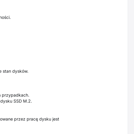
ości.
je stan dysków.
h przypadkach.
 dysku SSD M.2.
rowane przez pracę dysku jest