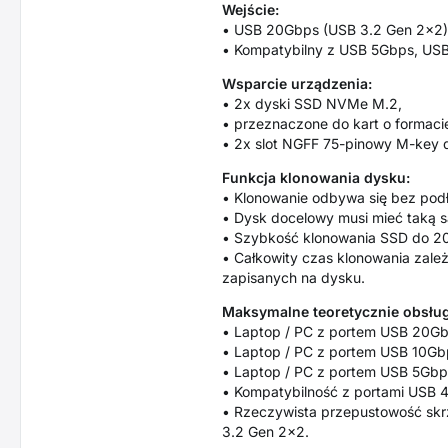
Wejście:
• USB 20Gbps (USB 3.2 Gen 2x2),
• Kompatybilny z USB 5Gbps, USB
Wsparcie urządzenia:
• 2x dyski SSD NVMe M.2,
• przeznaczone do kart o formaci
• 2x slot NGFF 75-pinowy M-key 
Funkcja klonowania dysku:
• Klonowanie odbywa się bez podł
• Dysk docelowy musi mieć taką 
• Szybkość klonowania SSD do 2
• Całkowity czas klonowania zale
zapisanych na dysku.
Maksymalne teoretycznie obsług
• Laptop / PC z portem USB 20Gb
• Laptop / PC z portem USB 10Gbp
• Laptop / PC z portem USB 5Gbps
• Kompatybilność z portami USB 4
• Rzeczywista przepustowość skrzy
3.2 Gen 2x2.