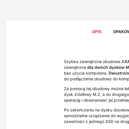
OPIS
OPAKO
Szybka zewnętrzna obudowa A
X
zewnętrzna
dla dwóch dysków 
bez użycia komputera.
Dwustron
do podłączenia obudowy do komp
Za pomocą tej obudowy można ła
dysk źródłowy M.2, a do drugiego
operację i obserwować jej przebie
Po zakończeniu na dysku docelo
samodzielne urządzenie do wygodn
zawartości z jednego SSD na drug