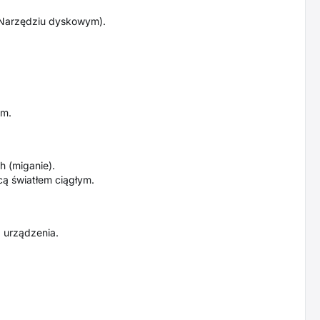
Narzędziu dyskowym).
cm.
h (miganie).
ą światłem ciągłym.
 urządzenia.