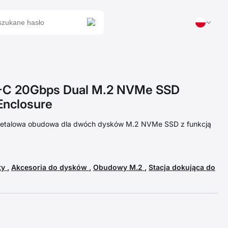
C 20Gbps Dual M.2 NVMe SSD
nclosure
etalowa obudowa dla dwóch dysków M.2 NVMe SSD z funkcją
ty
,
Akcesoria do dysków
,
Obudowy M.2
,
Stacja dokująca do