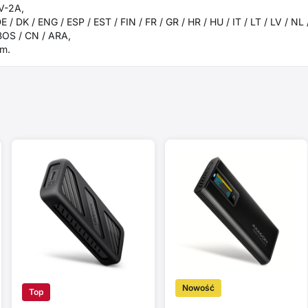
2V-2A,
 / DK / ENG / ESP / EST / FIN / FR / GR / HR / HU / IT / LT / LV / NL 
 BOS / CN / ARA,
m.
Nowość
Top