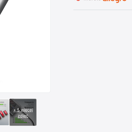
+ 5 więcej
zdjęć