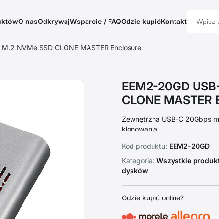
uktów
O nas
Odkrywaj
Wsparcie / FAQ
Gdzie kupić
Kontakt
 M.2 NVMe SSD CLONE MASTER Enclosure
EEM2-20GD USB-
CLONE MASTER E
Zewnętrzna USB-C 20Gbps m
klonowania.
Kod produktu:
EEM2-20GD
Kategoria:
Wszystkie produk
dysków
Gdzie kupić online?