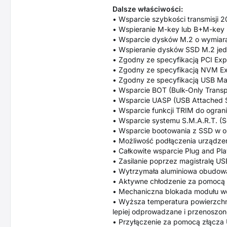
Dalsze właściwości:
• Wsparcie szybkości transmisji 2
• Wspieranie M-key lub B+M-key 
• Wsparcie dysków M.2 o wymiar
• Wspieranie dysków SSD M.2 jed
• Zgodny ze specyfikacją PCI Expr
• Zgodny ze specyfikacją NVM Exp
• Zgodny ze specyfikacją USB Ma
• Wsparcie BOT (Bulk-Only Transp
• Wsparcie UASP (USB Attached S
• Wsparcie funkcji TRIM do ogran
• Wsparcie systemu S.M.A.R.T. (Se
• Wsparcie bootowania z SSD w o
• Możliwość podłączenia urządzen
• Całkowite wsparcie Plug and Pla
• Zasilanie poprzez magistralę U
• Wytrzymała aluminiowa obudowa
• Aktywne chłodzenie za pomocą 
• Mechaniczna blokada modułu w
• Wyższa temperatura powierzchni
lepiej odprowadzane i przenoszon
• Przyłączenie za pomocą złącza