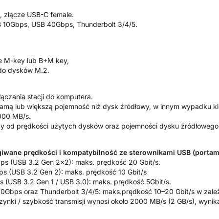
 złącze USB-C female.
 10Gbps, USB 40Gbps, Thunderbolt 3/4/5.
e M-key lub B+M key,
do dysków M.2.
ączania stacji do komputera.
samą lub większą pojemność niż dysk źródłowy, w innym wypadku k
000 MB/s.
ży od prędkości użytych dysków oraz pojemności dysku źródłowego, 
iwane prędkości i kompatybilność ze sterownikami USB (portami
ps (USB 3.2 Gen 2x2): maks. prędkość 20 Gbit/s.
s (USB 3.2 Gen 2): maks. prędkość 10 Gbit/s
 (USB 3.2 Gen 1 / USB 3.0): maks. prędkość 5Gbit/s.
0Gbps oraz Thunderbolt 3/4/5: maks.prędkość 10–20 Gbit/s w zależn
nki / szybkość transmisji wynosi około 2000 MB/s (2 GB/s), wynika