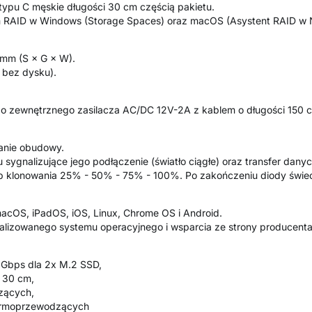
typu C męskie długości 30 cm częścią pakietu.
 RAID w Windows (Storage Spaces) oraz macOS (Asystent RAID w 
 mm (S × G × W).
 bez dysku).
go zewnętrznego zasilacza AC/DC 12V-2A z kablem o długości 150 
ilanie obudowy.
sygnalizujące jego podłączenie (światło ciągłe) oraz transfer danyc
p klonowania 25% - 50% - 75% - 100%. Po zakończeniu diody świec
 macOS, iPadOS, iOS, Linux, Chrome OS i Android.
alizowanego systemu operacyjnego i wsparcia ze strony producenta
Gbps dla 2x M.2 SSD,
 30 cm,
zących,
termoprzewodzących