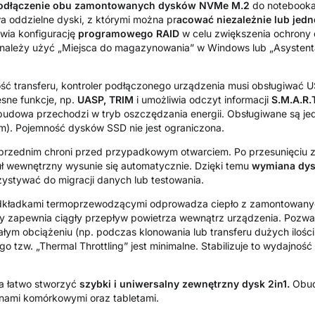
odłączenie obu zamontowanych dysków NVMe M.2
do notebook
a oddzielne dyski, z którymi można pr
acować niezależnie lub jedn
wia konfigurację
programowego RAID
w celu zwiększenia ochrony
cji należy użyć „Miejsca do magazynowania” w Windows lub „Asyste
ć transferu, kontroler podłączonego urządzenia musi obsługiwać
sne funkcje, np.
UASP, TRIM
i umożliwia odczyt informacji
S.M.A.R.
udowa przechodzi w tryb oszczędzania energii. Obsługiwane są je
mm). Pojemność dysków SSD nie jest ograniczona.
przednim chroni przed przypadkowym otwarciem. Po przesunięciu z
uł wewnętrzny wysunie się automatycznie. Dzięki temu
wymiana dys
tywać do migracji danych lub testowania.
kładkami termoprzewodzącymi odprowadza ciepło z zamontowany
ry zapewnia ciągły przepływ powietrza wewnątrz urządzenia. Pozwa
łym obciążeniu (np. podczas klonowania lub transferu dużych ilośc
tzw. „Thermal Throttling” jest minimalne. Stabilizuje to wydajnoś
a łatwo stworzyć
szybki i uniwersalny zewnętrzny dysk 2in1.
Obud
onami komórkowymi oraz tabletami.