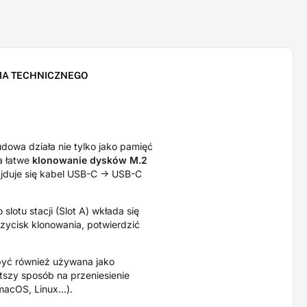
IA TECHNICZNEGO
owa działa nie tylko jako pamięć
a łatwe
klonowanie dysków M.2
jduje się kabel USB-C -> USB-C
slotu stacji (Slot A) wkłada się
zycisk klonowania, potwierdzić
yć również używana jako
szy sposób na przeniesienie
macOS, Linux…).