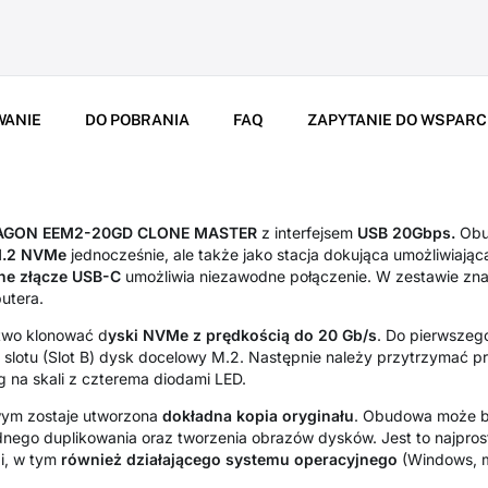
WANIE
DO POBRANIA
FAQ
ZAPYTANIE DO WSPARC
AGON EEM2-20GD CLONE MASTER
z interfejsem
USB 20Gbps.
Obud
M.2 NVMe
jednocześnie, ale także jako stacja dokująca umożliwiając
ne złącze USB-C
umożliwia niezawodne połączenie. W zestawie zna
utera.
two klonować d
yski NVMe z prędkością do 20 Gb/s
. Do pierwszego 
 slotu (Slot B) dysk docelowy M.2. Następnie należy przytrzymać pr
g na skali z czterema diodami LED.
wym zostaje utworzona
dokładna kopia oryginału
. Obudowa może b
ego duplikowania oraz tworzenia obrazów dysków. Jest to najprost
i, w tym
również działającego systemu operacyjnego
(Windows, 