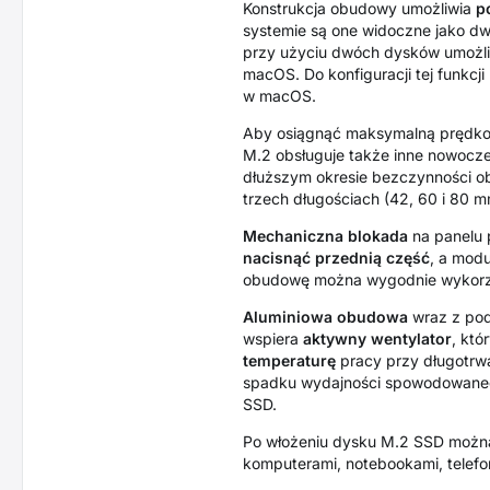
Konstrukcja obudowy umożliwia
p
systemie są one widoczne jako dw
przy użyciu dwóch dysków umożli
macOS. Do konfiguracji tej funk
w macOS.
Aby osiągnąć maksymalną prędkoś
M.2 obsługuje także inne nowocze
dłuższym okresie bezczynności ob
trzech długościach (42, 60 i 80 
Mechaniczna blokada
na panelu 
nacisnąć przednią część
, a mod
obudowę można wygodnie wykorzys
Aluminiowa obudowa
wraz z pod
wspiera
aktywny wentylator
, któ
temperaturę
pracy przy długotrwa
spadku wydajności spowodowanego 
SSD.
Po włożeniu dysku M.2 SSD możn
komputerami, notebookami, telef