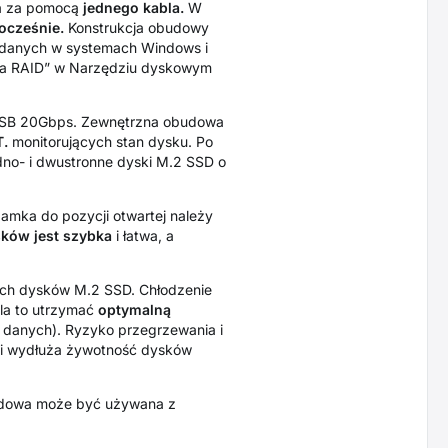
a za pomocą
jednego kabla.
W
ocześnie.
Konstrukcja obudowy
 danych w systemach Windows i
nta RAID” w Narzędziu dyskowym
 USB 20Gbps. Zewnętrzna obudowa
T.
monitorujących stan dysku. Po
dno- i dwustronne dyski M.2 SSD o
amka do pozycji otwartej należy
ków jest szybka
i łatwa, a
ch dysków M.2 SSD. Chłodzenie
la to utrzymać
optymalną
i danych). Ryzyko przegrzewania i
ć i wydłuża żywotność dysków
owa może być używana z