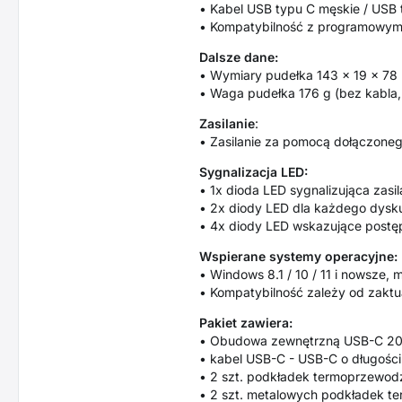
• Kabel USB typu C męskie / USB 
• Kompatybilność z programowym
Dalsze dane:
• Wymiary pudełka 143 × 19 × 78
• Waga pudełka 176 g (bez kabla,
Zasilanie
:
• Zasilanie za pomocą dołączone
Sygnalizacja LED:
• 1x dioda LED sygnalizująca zas
• 2x diody LED dla każdego dysku 
• 4x diody LED wskazujące postę
Wspierane systemy operacyjne:
• Windows 8.1 / 10 / 11 i nowsze,
• Kompatybilność zależy od zaktu
Pakiet zawiera:
• Obudowa zewnętrzną USB-C 20
• kabel USB-C - USB-C o długości
• 2 szt. podkładek termoprzewod
• 2 szt. metalowych podkładek 