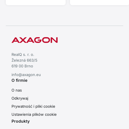
Thunderbolt i MacBook • Plug
and Play • aluminiowa
obudowa • wydajne
chłodzenie pasywne • stabilna
wydajność przy szybkim
transferze danych
RealQ s. r. o.
Železná 663/5
619 00 Brno
info@axagon.eu
O firmie
O nas
Odkrywaj
Prywatność i pliki cookie
Ustawienia plików cookie
Produkty