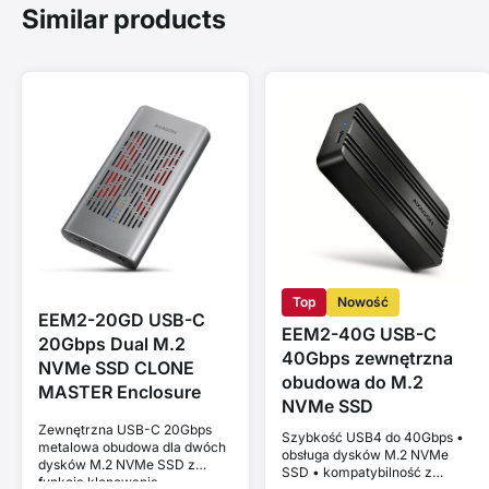
Similar products
Top
Nowość
EEM2-20GD USB-C
EEM2-40G USB-C
20Gbps Dual M.2
40Gbps zewnętrzna
NVMe SSD CLONE
obudowa do M.2
MASTER Enclosure
NVMe SSD
Zewnętrzna USB-C 20Gbps
Szybkość USB4 do 40Gbps •
metalowa obudowa dla dwóch
obsługa dysków M.2 NVMe
dysków M.2 NVMe SSD z
SSD • kompatybilność z
funkcją klonowania.