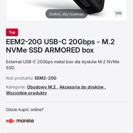
1
/
10
Dotknij, aby rozwinąć
Top
EEM2-20G USB-C 20Gbps - M.2
NVMe SSD ARMORED box
External USB-C 20Gbps metal box dla dysków M.2 NVMe
SSD.
Kod produktu:
EEM2-20G
Kategoria:
Obudowy M.2
,
Akcesoria do dysków
,
Wszystkie produkty
Gdzie kupić online?