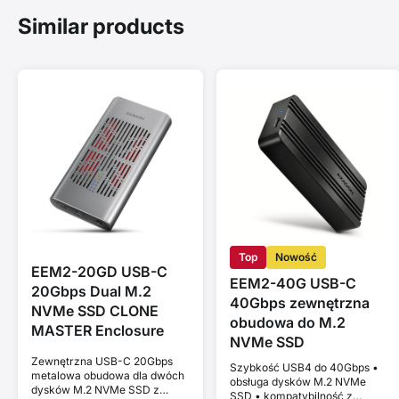
Similar products
Top
Nowość
EEM2-20GD USB-C
EEM2-40G USB-C
20Gbps Dual M.2
40Gbps zewnętrzna
NVMe SSD CLONE
obudowa do M.2
MASTER Enclosure
NVMe SSD
Zewnętrzna USB-C 20Gbps
Szybkość USB4 do 40Gbps •
metalowa obudowa dla dwóch
obsługa dysków M.2 NVMe
dysków M.2 NVMe SSD z
SSD • kompatybilność z