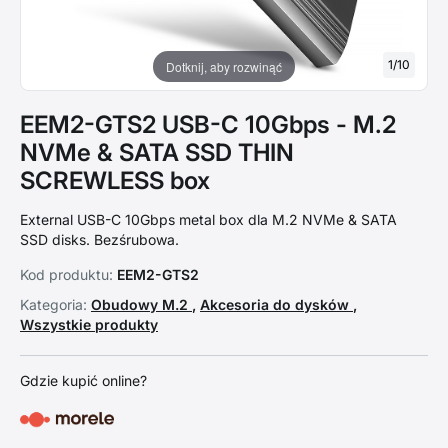
1
/
10
Dotknij, aby rozwinąć
EEM2-GTS2 USB-C 10Gbps - M.2
NVMe & SATA SSD THIN
SCREWLESS box
External USB-C 10Gbps metal box dla M.2 NVMe & SATA
SSD disks. Bezśrubowa.
Kod produktu:
EEM2-GTS2
Kategoria:
Obudowy M.2
,
Akcesoria do dysków
,
Wszystkie produkty
Gdzie kupić online?