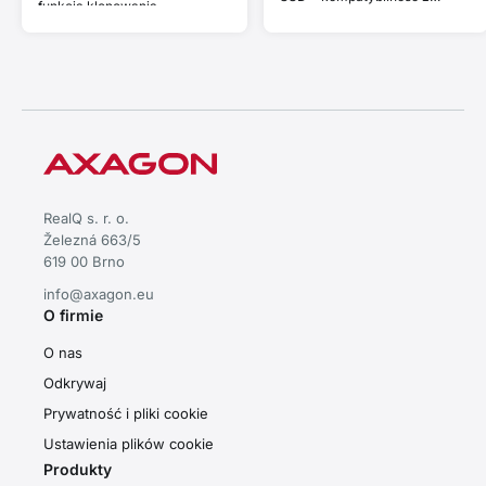
funkcją klonowania.
Thunderbolt i MacBook • Plug
and Play • aluminiowa
obudowa • wydajne
chłodzenie pasywne • stabilna
wydajność przy szybkim
transferze danych
RealQ s. r. o.
Železná 663/5
619 00 Brno
info@axagon.eu
O firmie
O nas
Odkrywaj
Prywatność i pliki cookie
Ustawienia plików cookie
Produkty