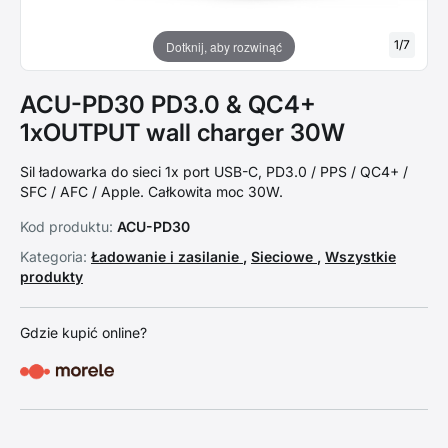
1
/
7
Dotknij, aby rozwinąć
ACU-PD30 PD3.0 & QC4+
1xOUTPUT wall charger 30W
Sil ładowarka do sieci 1x port USB-C, PD3.0 / PPS / QC4+ /
SFC / AFC / Apple. Całkowita moc 30W.
Kod produktu:
ACU-PD30
Kategoria:
Ładowanie i zasilanie
,
Sieciowe
,
Wszystkie
produkty
Gdzie kupić online?