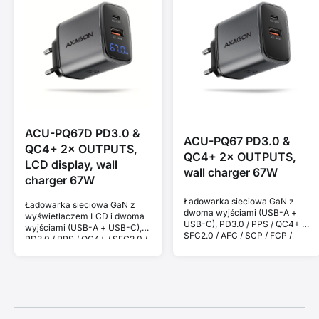
ACU-PQ67D PD3.0 &
ACU-PQ67 PD3.0 &
QC4+ 2× OUTPUTS,
QC4+ 2× OUTPUTS,
LCD display, wall
wall charger 67W
charger 67W
Ładowarka sieciowa GaN z
Ładowarka sieciowa GaN z
dwoma wyjściami (USB-A +
wyświetlaczem LCD i dwoma
USB-C), PD3.0 / PPS / QC4+ /
wyjściami (USB-A + USB-C),
SFC2.0 / AFC / SCP / FCP /
PD3.0 / PPS / QC4+ / SFC2.0 /
Apple. Moc 67 W.
AFC / SCP / FCP / Apple. Moc
67 W.