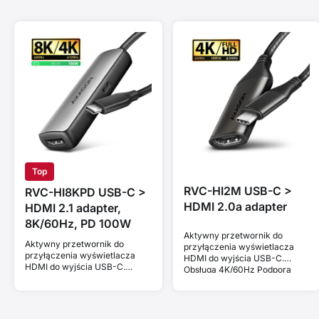
Top
RVC-HI2M USB-C >
RVC-HI8KPD USB-C >
HDMI 2.0a adapter
HDMI 2.1 adapter,
8K/60Hz, PD 100W
Aktywny przetwornik do
Aktywny przetwornik do
przyłączenia wyświetlacza
przyłączenia wyświetlacza
HDMI do wyjścia USB-C.
HDMI do wyjścia USB-C.
Obsługa 4K/60Hz Podpora
Obsługa 8K/60Hz, 4K/144Hz i
4K/60Hz i HDR 10 bit.
HDCP 2.3. Power Delivery
100W.