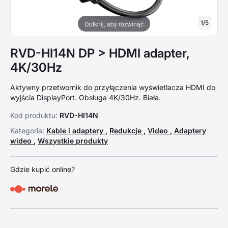
1
/
5
Dotknij, aby rozwinąć
RVD-HI14N DP > HDMI adapter,
4K/30Hz
Aktywny przetwornik do przyłączenia wyświetlacza HDMI do
wyjścia DisplayPort. Obsługa 4K/30Hz. Biała.
Kod produktu:
RVD-HI14N
Kategoria:
Kable i adaptery
,
Redukcje
,
Video
,
Adaptery
wideo
,
Wszystkie produkty
Gdzie kupić online?