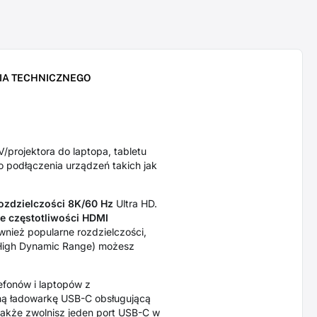
IA TECHNICZNEGO
projektora do laptopa, tabletu
o podłączenia urządzeń takich jak
ozdzielczości 8K/60 Hz
Ultra HD.
e częstotliwości HDMI
wnież popularne rozdzielczości,
igh Dynamic Range) możesz
efonów i laptopów z
ną ładowarkę USB-C obsługującą
 także zwolnisz jeden port USB-C w