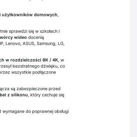
 i
użytkowników domowych
,
etnie sprawdzi się w szkołach i
 twórcy wideo
docenią
 HP, Lenovo, ASUS, Samsung, LG,
h w rozdzielczości 8K / 4K
, w
rzesył bezstratnego dźwięku, co
przez wszystkie podłączone
złącza są zabezpieczone przed
el z silikonu
, który cechuje się
st wymagane do poprawnej obsługi