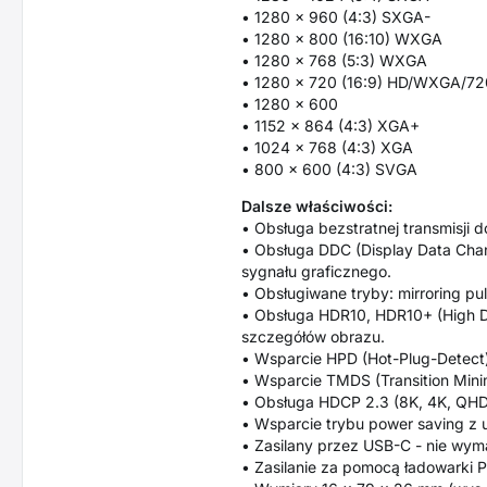
• 1280 x 960 (4:3) SXGA-
• 1280 x 800 (16:10) WXGA
• 1280 x 768 (5:3) WXGA
• 1280 x 720 (16:9) HD/WXGA/7
• 1280 x 600
• 1152 x 864 (4:3) XGA+
• 1024 x 768 (4:3) XGA
• 800 x 600 (4:3) SVGA
Dalsze właściwości:
• Obsługa bezstratnej transmisji 
• Obsługa DDC (Display Data Chann
sygnału graficznego.
• Obsługiwane tryby: mirroring pu
• Obsługa HDR10, HDR10+ (High Dy
szczegółów obrazu.
• Wsparcie HPD (Hot-Plug-Detect)
• Wsparcie TMDS (Transition Minimi
• Obsługa HDCP 2.3 (8K, 4K, QHD,
• Wsparcie trybu power saving z
• Zasilany przez USB-C - nie wym
• Zasilanie za pomocą ładowarki P