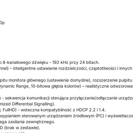
20p
do 8-kanałowego dźwięku - 192 kHz przy 24 bitach.
el) – inteligentne ustawianie rozdzielczości, częstotliwości i inny
lpitu monitora głównego (ustawienie domyślne), rozszerzenie pulpit
namic Range, 10-bitowa głębia kolorów) – realistyczne odwzorowan
 - sekwencja komunikacji sterująca przyłączanie/odłączanie urządze
zed Differential Signalling).
 FullHD) - wsteczna kompatybilność z HDCP 2.2 i 1.4.
 usypianiem sterowanym urządzeniem źródłowym (PC) i wyświetlacz
aga zasilania zewnętrznego.
D (brak w zestawie).