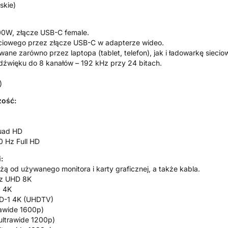
skie)
100W, złącze USB-C female.
sieciowego przez złącze USB-C w adapterze wideo.
ane zarówno przez laptopa (tablet, telefon), jak i ładowarkę siecio
dźwięku do 8 kanałów – 192 kHz przy 24 bitach.
)
zość:
Quad HD
0 Hz Full HD
:
eżą od używanego monitora i karty graficznej, a także kabla.
Hz UHD 8K
I 4K
D-1 4K (UHDTV)
rawide 1600p)
ultrawide 1200p)