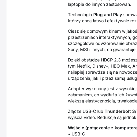
laptopie do innych zastosowań.
Technologia
Plug and Play
sprawia
którzy chcą łatwo i efektywnie ro
Ciesz się domowym kinem w jakośc
przestrzeniach interaktywnych, 
szczegółowe odwzorowanie obrazu
Sony, MSI i innych, co gwarantuje
Dzięki obsłudze HDCP 2.3 możesz
tym Netflix, Disney+, HBO Max, A
najlepiej sprawdza się na nowoc
urządzenia, jak i przez samą usłu
Adapter wykonany jest z wysokiej
załamaniem, co wydłuża ich żywo
większą elastycznością, trwałośc
Złącze USB-C lub
Thunderbolt 3/
wyjścia video. Redukcje są jednok
Wejście (połączenie z komputere
• USB-C