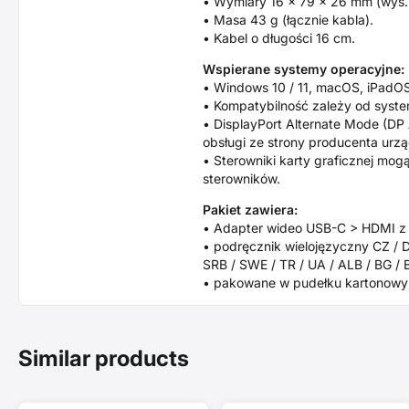
• Wymiary 16 x 79 x 26 mm (wys. x
• Masa 43 g (łącznie kabla).
• Kabel o długości 16 cm.
Wspierane systemy operacyjne:
• Windows 10 / 11, macOS, iPadOS
• Kompatybilność zależy od syste
• DisplayPort Alternate Mode (DP
obsługi ze strony producenta urzą
• Sterowniki karty graficznej mog
sterowników.
Pakiet zawiera:
• Adapter wideo USB-C > HDMI z 
• podręcznik wielojęzyczny CZ / DE
SRB / SWE / TR / UA / ALB / BG /
• pakowane w pudełku kartonowy
Similar products