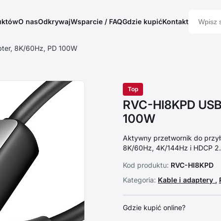
uktów
O nas
Odkrywaj
Wsparcie / FAQ
Gdzie kupić
Kontakt
ter, 8K/60Hz, PD 100W
Top
RVC-HI8KPD USB-
100W
Aktywny przetwornik do przy
8K/60Hz, 4K/144Hz i HDCP 2.
Kod produktu:
RVC-HI8KPD
Kategoria:
Kable i adaptery
,
Gdzie kupić online?