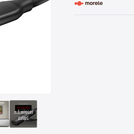
+ 1 więcej
zdjęć