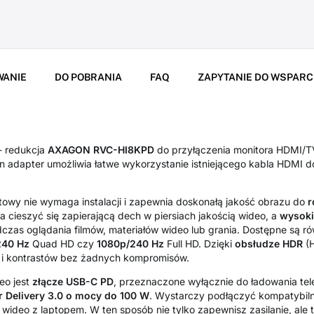
WANIE
DO POBRANIA
FAQ
ZAPYTANIE DO WSPARC
 redukcja
AXAGON RVC-HI8KPD
do przyłączenia monitora HDMI/TV/
n adapter umożliwia łatwe wykorzystanie istniejącego kabla HDMI d
owy nie wymaga instalacji i zapewnia doskonałą jakość obrazu do
r
 cieszyć się zapierającą dech w piersiach jakością wideo, a
wysoki
czas oglądania filmów, materiałów wideo lub grania. Dostępne są ró
240 Hz
Quad HD czy
1080p/240 Hz
Full HD. Dzięki
obsłudze HDR
(H
w i kontrastów bez żadnych kompromisów.
eo jest
złącze USB-C PD
, przeznaczone wyłącznie do ładowania tel
 Delivery 3.0 o mocy do 100 W
. Wystarczy podłączyć kompatybil
 wideo z laptopem. W ten sposób nie tylko zapewnisz zasilanie, ale