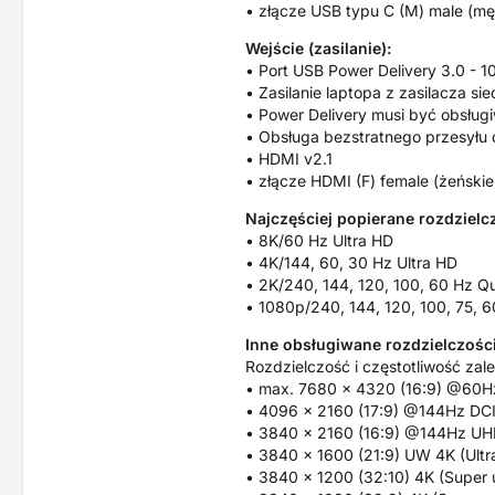
• złącze USB typu C (M) male (mę
Wejście (zasilanie):
• Port USB Power Delivery 3.0 - 
• Zasilanie laptopa z zasilacza 
• Power Delivery musi być obsługiw
• Obsługa bezstratnego przesyłu 
• HDMI v2.1
• złącze HDMI (F) female (żeńskie
Najczęściej popierane rozdzielc
• 8K/60 Hz Ultra HD
• 4K/144, 60, 30 Hz Ultra HD
• 2K/240, 144, 120, 100, 60 Hz 
• 1080p/240, 144, 120, 100, 75, 6
Inne obsługiwane rozdzielczości
Rozdzielczość i częstotliwość zal
• max. 7680 x 4320 (16:9) @60
• 4096 x 2160 (17:9) @144Hz DC
• 3840 x 2160 (16:9) @144Hz UH
• 3840 x 1600 (21:9) UW 4K (Ult
• 3840 x 1200 (32:10) 4K (Super 