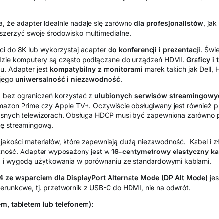
, że adapter idealnie nadaje się zarówno
dla profesjonalistów
, jak
zszerzyć swoje środowisko multimedialne.
i do 8K lub wykorzystaj adapter
do konferencji i prezentacji
. Świ
gdzie komputery są często podłączane do urządzeń HDMI.
Graficy i
. Adapter jest
kompatybilny z monitorami
marek takich jak Dell,
 jego
uniwersalność i niezawodność
.
 bez ograniczeń korzystać z
ulubionych serwisów streamingowyc
mazon Prime czy Apple TV+. Oczywiście obsługiwany jest również p
zesnych telewizorach. Obsługa HDCP musi być zapewniona zarówno 
gę streamingową.
 jakości materiałów, które zapewniają dużą niezawodność. Kabel i 
tność. Adapter wyposażony jest w
16-centymetrowy elastyczny kab
ią i wygodą użytkowania w porównaniu ze standardowymi kablami.
4 ze wsparciem dla DisplayPort Alternate Mode (DP Alt Mode)
je
ierunkowe, tj. przetwornik z USB-C do HDMI, nie na odwrót.
m, tabletem lub telefonem):