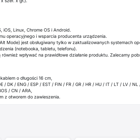
 szer. x gł.).
, iOS, Linux, Chrome OS i Android.
mu operacyjnego i wsparcia producenta urządzenia.
 Alt Mode) jest obsługiwany tylko w zaktualizowanych systemach op
dzenia (notebooka, tabletu, telefonu).
ą również wpływać na prawidłowe działanie produktu. Zalecamy pobr
kablem o długości 16 cm,
 / DK / ENG / ESP / EST / FIN / FR / GR / HR / HU / IT / LT / LV / NL 
 BOS / CN / ARA,
m z otworem do zawieszenia.