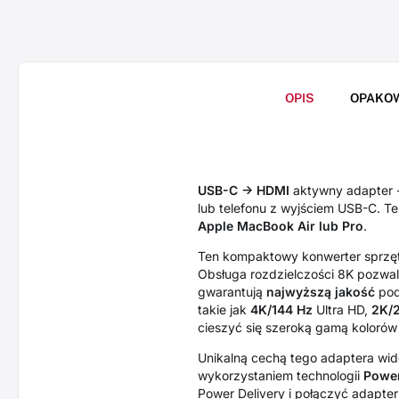
OPIS
OPAKO
USB-C -> HDMI
aktywny adapter -
lub telefonu z wyjściem USB-C. Te
Apple MacBook Air lub Pro
.
Ten kompaktowy konwerter sprzęt
Obsługa rozdzielczości 8K pozwala
gwarantują
najwyższą jakość
pod
takie jak
4K/144 Hz
Ultra HD,
2K/
cieszyć się szeroką gamą koloró
Unikalną cechą tego adaptera wid
wykorzystaniem technologii
Power
Power Delivery i połączyć adapter