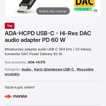
1
/
9
Dotknij, aby rozwinąć
Top
ADA-HCPD USB-C - Hi-Res DAC
audio adapter PD 60 W
Miniaturowy adapter audio USB-C 384 kHz / 32-bitowy
konwerter DAC Power Delivery 60 W.
Kod produktu:
ADA-HCPD
Kategoria:
Audio
,
Karty dźwiękowe USB-C
,
Wszystkie
produkty
Gdzie kupić online?