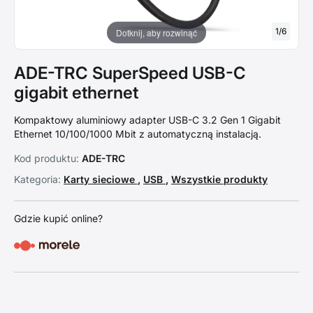
1
/
6
Dotknij, aby rozwinąć
ADE-TRC SuperSpeed USB-C
gigabit ethernet
Kompaktowy aluminiowy adapter USB-C 3.2 Gen 1 Gigabit
Ethernet 10/100/1000 Mbit z automatyczną instalacją.
Kod produktu:
ADE-TRC
Kategoria:
Karty sieciowe
,
USB
,
Wszystkie produkty
Gdzie kupić online?