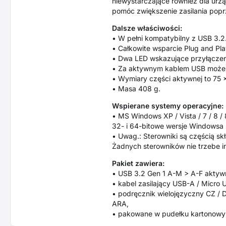
niewystarczające również dla ur
pomóc zwiększenie zasilania popr
Dalsze właściwości:
• W pełni kompatybilny z USB 3.2.
• Całkowite wsparcie Plug and Pla
• Dwa LED wskazujące przyłączeni
• Za aktywnym kablem USB może 
• Wymiary części aktywnej to 75 
• Masa 408 g.
Wspierane systemy operacyjne:
• MS Windows XP / Vista / 7 / 8 /
32- i 64-bitowe wersje Windowsa 
• Uwag.: Sterowniki są częścią s
Żadnych sterowników nie trzebe in
Pakiet zawiera:
• USB 3.2 Gen 1 A-M > A-F aktywn
• kabel zasilający USB-A / Micro 
• podręcznik wielojęzyczny CZ / DE
ARA,
• pakowane w pudełku kartonowy