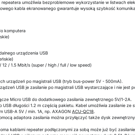
epeatera umożliwia bezproblemowe wykorzystanie w listwach ele
iowego kabla ekranowanego gwarantuje wysoką szybkość komunikac
 do komputera
skie)
zdalnego urządzenia USB
żeńskie)
12 / 1.5 Mbit/s (super / high / full / low speed)
nych urządzeń po magistrali USB (tryb bus-power 5V - 500mA).
ządzeń USB je zasilanie po magistrali USB wystarczające i nie jest 
łącze Micro USB do dodatkowego zasilania zewnętrznego 5V/1-2A.
o USB długości 1.2 m częścią pakietu. Kabel umożliwia zasilanie ze
em USB-A 5V / min. 1A, np. AXAGON
ACU-QC18
.
 pomocą adaptora zasilania można przyłączyć także dysk zewnętrzn
lkoma kablami repeater podłączonymi za sobą może już być zasilanie