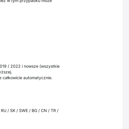
wnież w tym przypadku może
 2019 / 2022 i nowsze (wszystkie
yższej.
e całkowicie automatycznie.
/ RU / SK / SWE / BG / CN / TR /