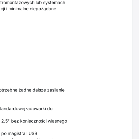
ktromontażowych lub systemach
ji i minimalne niepożądane
potrzebne żadne dalsze zasilanie
 standardowej ładowarki do
y 2.5" bez konieczności własnego
 po magistrali USB