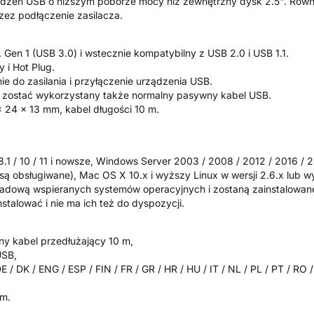
ządzeń USB o niższym poborze mocy niż zewnętrzny dysk 2.5". Ró
zez podłączenie zasilacza.
 Gen 1 (USB 3.0) i wstecznie kompatybilny z USB 2.0 i USB 1.1.
y i Hot Plug.
e do zasilania i przyłączenie urządzenia USB.
zostać wykorzystany także normalny pasywny kabel USB.
x 24 x 13 mm, kabel długości 10 m.
 8.1 / 10 / 11 i nowsze, Windows Server 2003 / 2008 / 2012 / 2016 /
są obsługiwane), Mac OS X 10.x i wyższy Linux w wersji 2.6.x lub w
kładową wspieranych systemów operacyjnych i zostaną zainstalowan
stalować i nie ma ich też do dyspozycji.
y kabel przedłużający 10 m,
USB,
 / DK / ENG / ESP / FIN / FR / GR / HR / HU / IT / NL / PL / PT / RO 
m.