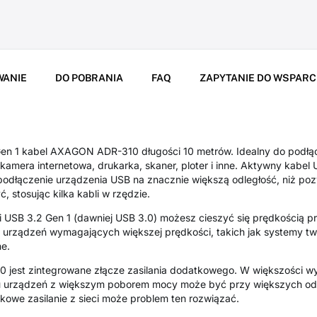
WANIE
DO POBRANIA
FAQ
ZAPYTANIE DO WSPARC
en 1 kabel AXAGON ADR-310 długości 10 metrów. Idealny do podłą
 kamera internetowa, drukarka, skaner, ploter i inne. Aktywny kabe
podłączenie urządzenia USB na znacznie większą odległość, niż poz
stosując kilka kabli w rzędzie.
i USB 3.2 Gen 1 (dawniej USB 3.0) możesz cieszyć się prędkością 
 urządzeń wymagających większej prędkości, takich jak systemy tw
ne.
0 jest zintegrowane złącze zasilania dodatkowego. W większości w
u urządzeń z większym poborem mocy może być przy większych odl
owe zasilanie z sieci może problem ten rozwiązać.