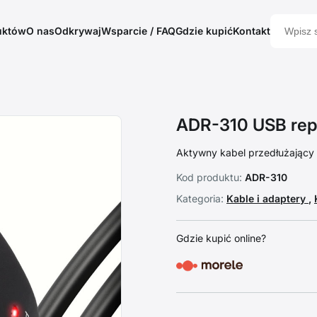
uktów
O nas
Odkrywaj
Wsparcie / FAQ
Gdzie kupić
Kontakt
ADR-310 USB repe
Aktywny kabel przedłużający 
Kod produktu:
ADR-310
Kategoria:
Kable i adaptery
,
Gdzie kupić online?