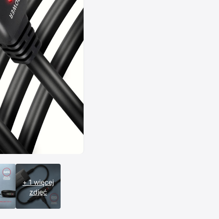
+ 1 więcej
zdjęć