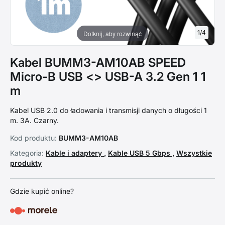
1
/
4
Dotknij, aby rozwinąć
Kabel BUMM3-AM10AB SPEED
Micro-B USB <> USB-A 3.2 Gen 1 1
m
Kabel USB 2.0 do ładowania i transmisji danych o długości 1
m. 3A. Czarny.
Kod produktu:
BUMM3-AM10AB
Kategoria:
Kable i adaptery
,
Kable USB 5 Gbps
,
Wszystkie
produkty
Gdzie kupić online?