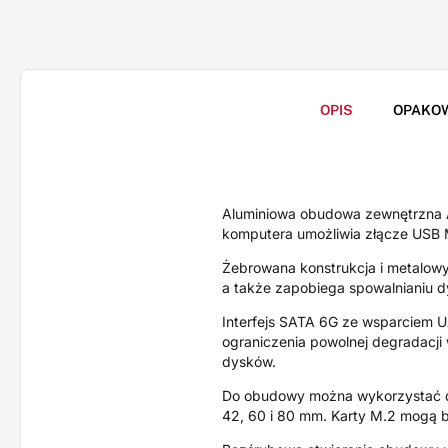
OPIS
OPAKO
Aluminiowa obudowa zewnętrzna 
komputera umożliwia złącze USB 
Żebrowana konstrukcja i metalow
a także zapobiega spowalnianiu dy
Interfejs SATA 6G ze wsparciem 
ograniczenia powolnej degradacji
dysków.
Do obudowy można wykorzystać dy
42, 60 i 80 mm. Karty M.2 mogą b