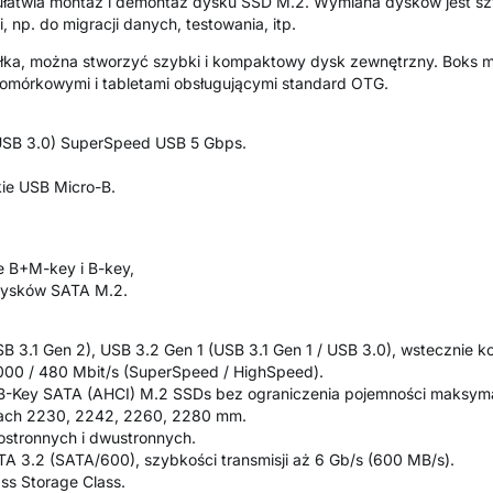
łatwia montaż i demontaż dysku SSD M.2. Wymiana dysków jest szy
 np. do migracji danych, testowania, itp.
łka, można stworzyć szybki i kompaktowy dysk zewnętrzny. Boks
 komórkowymi i tabletami obsługującymi standard OTG.
 USB 3.0) SuperSpeed USB 5 Gbps.
kie USB Micro-B.
e B+M-key i B-key,
dysków SATA M.2.
B 3.1 Gen 2), USB 3.2 Gen 1 (USB 3.1 Gen 1 / USB 3.0), wstecznie k
5000 / 480 Mbit/s (SuperSpeed / HighSpeed).
-Key SATA (AHCI) M.2 SSDs bez ograniczenia pojemności maksyma
ach 2230, 2242, 2260, 2280 mm.
stronnych i dwustronnych.
TA 3.2 (SATA/600), szybkości transmisji aż 6 Gb/s (600 MB/s).
ss Storage Class.