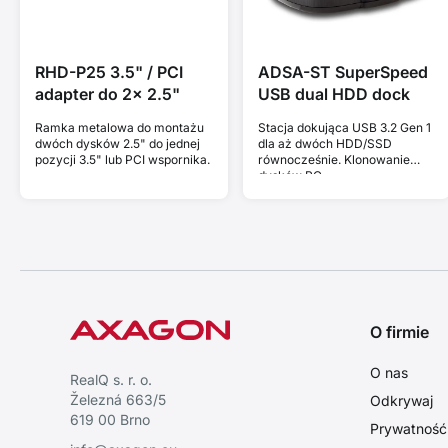
RHD-P25 3.5" / PCI
ADSA-ST SuperSpeed
adapter do 2x 2.5"
USB dual HDD dock
Ramka metalowa do montażu
Stacja dokująca USB 3.2 Gen 1
dwóch dysków 2.5" do jednej
dla aż dwóch HDD/SSD
pozycji 3.5" lub PCI wspornika.
równocześnie. Klonowanie
dysków PC.
O firmie
O nas
RealQ s. r. o.
Železná 663/5
Odkrywaj
619 00 Brno
Prywatność i