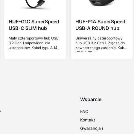
HUE-G1C SuperSpeed
HUE-P1A SuperSpeed
USB-C SLIM hub
USB-A ROUND hub
Mały czteroportowy hub USB
Uniwersalny czteroportowy
3.2 Gen 1 odpowiedni dla
hub USB 3.2 Gen 1. Złącze do
ultrabooków. Kabel typu A 14
zewnętrznego zasilania. Kabel
cm.
USB-A 30 cm.
Wsparcie
y
FAQ
Kontakt
Gwarancja i