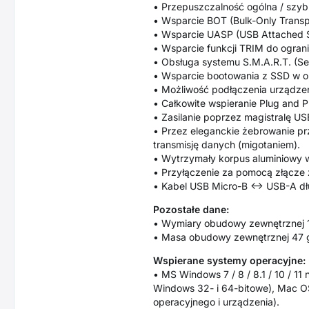
• Przepuszczalność ogólna / szyb
• Wsparcie BOT (Bulk-Only Transp
• Wsparcie UASP (USB Attached S
• Wsparcie funkcji TRIM do ogran
• Obsługa systemu S.M.A.R.T. (Sel
• Wsparcie bootowania z SSD w o
• Możliwość podłączenia urządzen
• Całkowite wspieranie Plug and P
• Zasilanie poprzez magistralę U
• Przez eleganckie żebrowanie pr
transmisję danych (migotaniem).
• Wytrzymały korpus aluminiowy 
• Przyłączenie za pomocą złącze
• Kabel USB Micro-B <-> USB-A dł
Pozostałe dane:
• Wymiary obudowy zewnętrznej 
• Masa obudowy zewnętrznej 47 g
Wspierane systemy operacyjne:
• MS Windows 7 / 8 / 8.1 / 10 / 1
Windows 32- i 64-bitowe), Mac OS
operacyjnego i urządzenia).