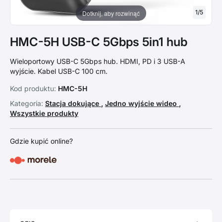
1
/
5
Dotknij, aby rozwinąć
HMC-5H USB-C 5Gbps 5in1 hub
Wieloportowy USB-C 5Gbps hub. HDMI, PD i 3 USB-A
wyjście. Kabel USB-C 100 cm.
Kod produktu:
HMC-5H
Kategoria:
Stacja dokujące
,
Jedno wyjście wideo
,
Wszystkie produkty
Gdzie kupić online?