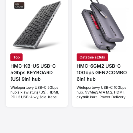
Top
Ostatnie sztuki
HMC-KB-US USB-C
HMC-6GM2 USB-C
5Gbps KEYBOARD
10Gbps GEN2COMBO
(US) 9in1 hub
6in1 hub
Wieloportowy USB-C 5Gbps
Wieloportowy USB-C 10Gbps
hub z klawiaturą (US). HDMI,
hub. NVMe/SATA M.2, HDMI,
PD i 3 USB-A wyjście. Kabel
czytnik kart i Power Delivery.
USB-C 60 cm.
Kabel USB-C 20 cm.