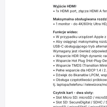
Wyjście HDMI:
• 1x HDMI port, złącze HDMI A fe
Maksymalna obsługiwana rozdzi
• 1 monitor - do 4K/60Hz Ultra 
Funkcje wideo:
• W przypadku urządzeń Apple z 
• Aby osiągnąć maksymalną rozdzi
USB-C obsługującego tryb alternat
Wymagany jest również odpowiedni
• Wsparcie HDR (High dynamic ran
• Wsparcie Hot Plug (Hot-Plug-Det
• Wsparcie TMDS (Transition Minimi
• Pełne wsparcie dla HDCP 1.4 i 2.
• Dźwięk do 8kanałów LPCM, wspar
• Obsługa częstotliwości próbkow
tj. laptopa/telefonu i telewizora/m
Czytnik kart - dwa sloty:
• Slot Micro SD: microSD / micro
• Slot SD: SecureDigital / SDHC
microSD / microSDHC / microSDX