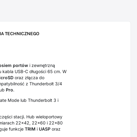
IA TECHNICZNEGO
osiem portów
i zewnętrzną
 kabla USB-C długości 65 cm. W
microSD
oraz złącza do
mpatybilność z Thunderbolt 3/4
lub
Pro
.
nate Mode lub Thunderbolt 3 i
części stacji. Hub wieloportowy
ymiarach 22x42, 22x60 i 22x80
guje funkcje
TRIM
i
UASP
oraz