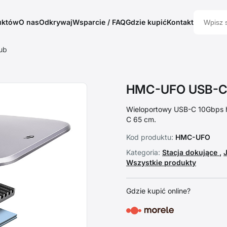
uktów
O nas
Odkrywaj
Wsparcie / FAQ
Gdzie kupić
Kontakt
ub
HMC-UFO USB-C 
Wieloportowy USB-C 10Gbps h
C 65 cm.
Kod produktu:
HMC-UFO
Kategoria:
Stacja dokujące
,
Wszystkie produkty
Gdzie kupić online?