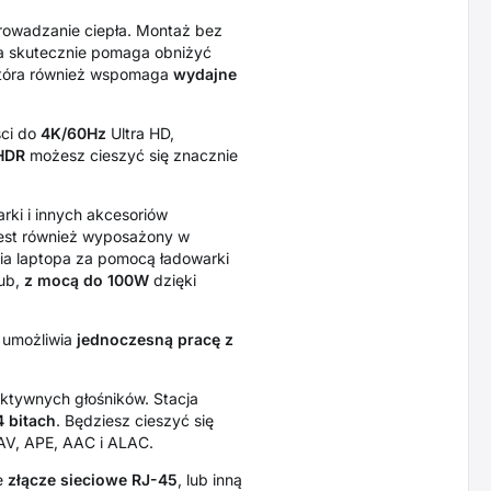
rowadzanie ciepła. Montaż bez
ra skutecznie pomaga obniżyć
która również wspomaga
wydajne
ści do
4K/60Hz
Ultra HD,
HDR
możesz cieszyć się znacznie
rki i innych akcesoriów
est również wyposażony w
ia laptopa za pomocą ładowarki
hub,
z mocą do 100W
dzięki
t umożliwia
jednoczesną pracę z
ktywnych głośników. Stacja
 bitach
. Będziesz cieszyć się
AV, APE, AAC i ALAC.
ce
złącze sieciowe RJ-45
, lub inną