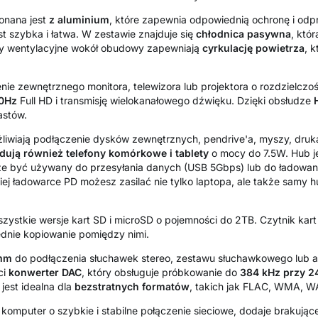
onana jest
z aluminium
, które zapewnia odpowiednią ochronę i odp
st szybka i łatwa. W zestawie znajduje się
chłodnica
pasywna
, któ
y wentylacyjne wokół obudowy zapewniają
cyrkulację
powietrza
, 
ie zewnętrznego monitora, telewizora lub projektora o rozdzielczo
0Hz
Full HD i transmisję wielokanałowego dźwięku. Dzięki obsłudze
astów.
iwiają podłączenie dysków zewnętrznych, pendrive'a, myszy, druka
dują również telefony komórkowe i tablety
o mocy do 7.5W. Hub j
że być używany do przesyłania danych (USB 5Gbps) lub do ładowan
ej ładowarce PD możesz zasilać nie tylko laptopa, ale także samy 
szystkie wersje kart SD i microSD o pojemności do 2TB. Czytnik kar
dnie kopiowanie pomiędzy nimi.
 mm
do podłączenia słuchawek stereo, zestawu słuchawkowego lub a
ci
konwerter DAC
, który obsługuje próbkowanie do
384 kHz przy 24
jest idealna dla
bezstratnych
formatów
, takich jak FLAC, WMA, W
komputer o szybkie i stabilne połączenie sieciowe, dodaje brakują