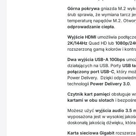
Górna pokrywa
gniazda M.2 wyk
śrub sprawia, że wymiana tarcz je
temperaturę napędów M.2. Otwor
odprowadzanie
ciepła
.
Wyjście
HDMI
umożliwia podłączen
2K/144Hz
Quad HD lub
1080p/24
rozszerzoną gamą kolorów i kontr
Dwa wyjścia USB-A 10Gbps
umożl
działających na USB. Porty
USB ła
połączony
port
USB-C
, który mo
Power Delivery. Dzięki odpowiedni
technologii
Power Delivery 3.0
.
Czytnik kart pamięci
obsługuje w
kartami w obu slotach
i bezpośre
Możesz użyć
wyjścia audio 3.5
wyposażona jest w wysokiej jakoś
doskonałą jakością dźwięku, która 
Karta sieciowa Gigabit
rozszerza 