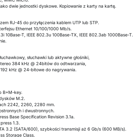
jako dwie jednostki dyskowe. Kopiowanie z karty na kartę.
łączem RJ-45 do przyłączenia kablem UTP lub STP.
nterfejsu Ethernet 10/100/1000 Mb/s.
.3i 10Base-T, IEEE 802.3u 100Base-TX, IEEE 802.3ab 1000Base-T.
ie.
łuchawkowy, słuchawki lub aktywne głośniki,
stereo 384 kHz @ 24bitów do odtwarzania,
 192 kHz @ 24-bitowe do nagrywania.
ub B+M-key.
 dysków M.2.
ach 2242, 2260, 2280 mm.
stronnych i dwustronnych.
ess Base Specification Revision 3.1a.
press 1.3.
TA 3.2 (SATA/600), szybkości transmisji aż 6 Gb/s (600 MB/s).
ss Storage Class.