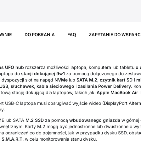
WANIE
DO POBRANIA
FAQ
ZAPYTANIE DO WSPARC
s UFO hub
rozszerza możliwości laptopa, komputera lub tabletu
o 
laptopa do
stacji dokującej 9w1
za pomocą dołączonego do zestawu
j dyspozycji slot na napęd
NVMe
lub
SATA
M.2
,
czytnik kart SD i 
USB
,
słuchawek
,
kabla
sieciowego
i
zasilania
Power
Delivery
. Ko
ową stację dokującą dla laptopów, takich jaki
Apple
MacBook Air
ort USB-C laptopa musi obsługiwać wyjście wideo (DisplayPort Alter
ry.
ME lub SATA
M.2 SSD
za pomocą
wbudowanego
gniazda
w górnej 
zewnętrznym. Karty M.2 mogą być jednostronne lub dwustronne o w
a ograniczeń co do pojemności, jak w przypadku dysku SSD, obsłu
i
S.M.A.R.T.
w celu monitorowania stanu dysku.