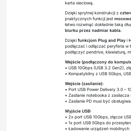
karta sieciową.
Dzięki sprytnej konstrukcji z
czte
praktycznych funkcji jest
mocowa
łatwo rozwinąć dokładnie taką dłu
biurku przez nadmiar kabla
.
Dzięki
funkcjom
Plug and Play
i
H
podłączać i odłączać peryferia w 
podłączyć pendrive, klawiaturę, my
Wejście (podłączony do kompute
• USB 10Gbps (USB 3.2 Gen2), zł
• Kompatybilny z USB 5Gbps, USB
Wejście (zasilanie):
• Port USB Power Delivery 3.0 – 
• Zasilanie notebooka z zasilacz
• Zasilanie PD musi być obsługiwa
Wyjście USB:
• 2x port USB 10Gbps, złącze US
• 1x port USB 5Gbps do przesyłan
• Ładowanie urządzeń mobilnych 