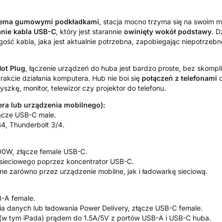
rema
gumowymi
podkładkami
, stacja mocno trzyma się na swoim mi
nie
kabla
USB-C
, który jest starannie
owinięty
wokół
podstawy
. D
gość kabla, jaka jest aktualnie potrzebna, zapobiegając niepotrze
ot
Plug
, łączenie urządzeń do huba jest bardzo proste, bez skompli
trakcie działania komputera. Hub nie boi się
połączeń z telefonami
o
szkę, monitor, telewizor czy projektor do telefonu.
ra lub urządzenia mobilnego):
ącze USB-C male.
4, Thunderbolt 3/4.
100W, złącze female USB-C.
a sieciowego poprzez koncentrator USB-C.
ne zarówno przez urządzenie mobilne, jak i ładowarkę sieciową.
B-A female.
ia danych lub ładowania Power Delivery, złącze USB-C female.
(w tym iPada) prądem do 1.5A/5V z portów USB-A i USB-C huba.