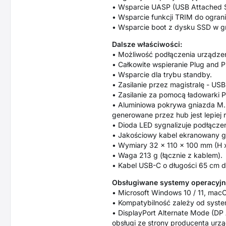
• Wsparcie UASP (USB Attached S
• Wsparcie funkcji TRIM do ogran
• Wsparcie boot z dysku SSD w g
Dalsze właściwości:
• Możliwość podłączenia urządzen
• Całkowite wspieranie Plug and P
• Wsparcie dla trybu standby.
• Zasilanie przez magistralę - US
• Zasilanie za pomocą ładowarki P
• Aluminiowa pokrywa gniazda M.2
generowane przez hub jest lepiej 
• Dioda LED sygnalizuje podłącze
• Jakościowy kabel ekranowany gw
• Wymiary 32 x 110 x 100 mm (H 
• Waga 213 g (łącznie z kablem).
• Kabel USB-C o długości 65 cm d
Obsługiwane systemy operacyjn
• Microsoft Windows 10 / 11, mac
• Kompatybilność zależy od syste
• DisplayPort Alternate Mode (DP
obsługi ze strony producenta urzą