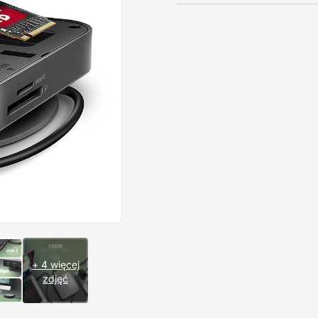
+ 4 więcej
zdjęć