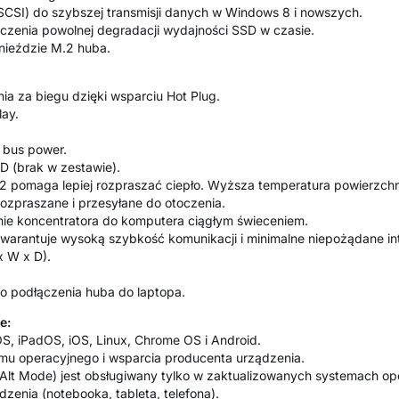
CSI) do szybszej transmisji danych w Windows 8 i nowszych.
iczenia powolnej degradacji wydajności SSD w czasie.
nieździe M.2 huba.
ia za biegu dzięki wsparciu Hot Plug.
lay.
B bus power.
D (brak w zestawie).
 pomaga lepiej rozpraszać ciepło. Wyższa temperatura powierzchni 
rozpraszane i przesyłane do otoczenia.
nie koncentratora do komputera ciągłym świeceniem.
arantuje wysoką szybkość komunikacji i minimalne niepożądane int
x W x D).
o podłączenia huba do laptopa.
e:
OS, iPadOS, iOS, Linux, Chrome OS i Android.
mu operacyjnego i wsparcia producenta urządzenia.
 Alt Mode) jest obsługiwany tylko w zaktualizowanych systemach op
dzenia (notebooka, tableta, telefona).