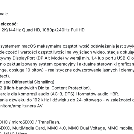
male.
elczość:
HD, 2K/144Hz Quad HD, 1080p/240Hz Full HD
systemem macOS maksymalna częstotliwość odświeżania jest zwyk
elczość i wartości częstotliwości na wyjściach wideo, stacja dokuj
ywny DisplayPort (DP Alt Mode) w wersji min. 1.4 lub portu USB-C 
o zaktualizowany system operacyjny i aktualne sterowniki graficzn
ge, obsługa 10 bitów) – realistyczne odwzorowanie jasnych i ciemn
ect).
zed Differential Signalling).
2 (High-bandwidth Digital Content Protection).
cie dla kompresji audio (AC-3, DTS) i formatów audio HBR.
ania dźwięku do 192 kHz i dźwięku do 24-bitowego - w zależności 
onitora/amplitunera AV.
SDHC / microSDXC / TransFlash.
 / SDXC, MultiMedia Card, MMC 4.0, MMC Dual Voltage, MMC mobile
C, MMC Micro.