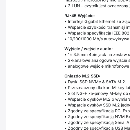
• 2 LUN – czytnik jest oznaczony 
RJ-45 Wyjście:
• Interfejs Gigabit Ethernet ze z
• Wsparcie szybkości transmisji i
• Wsparcie specyfikacja IEEE 802
• 10/100/1000 Mb/s autowykrywan
Wyjście / wejście audio:
• 1x 3.5 mm 4pin jack na zestaw s
• 2-kanałowe analogowe wyjście 
• analogowe wejście mikrofonowe
Gniazdo M.2 SSD:
• Dyski SSD NVMe & SATA M.2.
• Przeznaczony dla kart M-key l
• Slot NGFF 75-pinowy M-key do
• Wsparcie dysków M.2 o wymiar
• Wsparcie dysków SSD M.2 jedno
• Zgodny ze specyfikacją PCI Expr
• Zgodny ze specyfikacją NVM Ex
• Zgodny ze specyfikacją Serial A
• Zgodny ze specyfikacją USB Ma