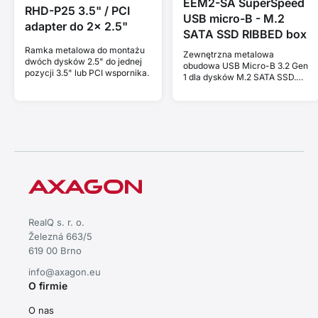
EEM2-SA SuperSpeed
RHD-P25 3.5" / PCI
USB micro-B - M.2
adapter do 2x 2.5"
SATA SSD RIBBED box
Ramka metalowa do montażu
Zewnętrzna metalowa
dwóch dysków 2.5" do jednej
obudowa USB Micro-B 3.2 Gen
pozycji 3.5" lub PCI wspornika.
1 dla dysków M.2 SATA SSD.
Bezśrubowa.
RealQ s. r. o.
Železná 663/5
619 00 Brno
info@axagon.eu
O firmie
O nas