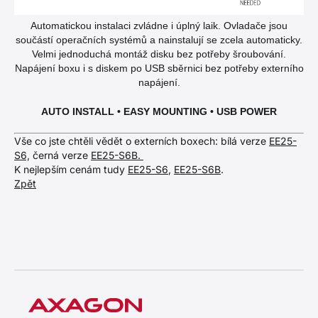
Automatickou instalaci zvládne i úplný laik. Ovladače jsou
součástí operačních systémů a nainstalují se zcela automaticky.
Velmi jednoduchá montáž disku bez potřeby šroubování.
Napájení boxu i s diskem po USB sběrnici bez potřeby externího
napájení.
AUTO INSTALL • EASY MOUNTING • USB POWER
Vše co jste chtěli vědět o externích boxech: bílá verze
EE25-
S6,
černá verze
EE25-S6B.
K nejlepším cenám tudy
EE25-S6
,
EE25-S6B
.
Zpět