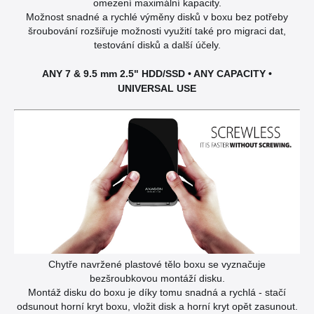
omezení maximální kapacity.
Možnost snadné a rychlé výměny disků v boxu bez potřeby
šroubování rozšiřuje možnosti využití také pro migraci dat,
testování disků a další účely.
ANY 7
&
9.5 mm 2.5" HDD/SSD • ANY CAPACITY •
UNIVERSAL USE
Chytře navržené plastové tělo boxu se vyznačuje
bezšroubkovou montáží disku.
Montáž disku do boxu je díky tomu snadná a rychlá - stačí
odsunout horní kryt boxu, vložit disk a horní kryt opět zasunout.