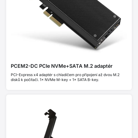
PCEM2-DC PCIe NVMe+SATA M.2 adaptér
PCI-Express x4 adaptér s chladičem pro připojení až dvou M.2
disků k počítači. 1× NVMe M-key + 1× SATA B-key.