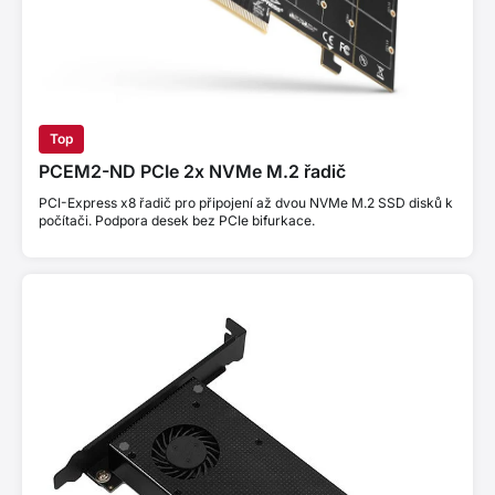
Top
PCEM2-ND PCIe 2x NVMe M.2 řadič
PCI-Express x8 řadič pro připojení až dvou NVMe M.2 SSD disků k
počítači. Podpora desek bez PCIe bifurkace.