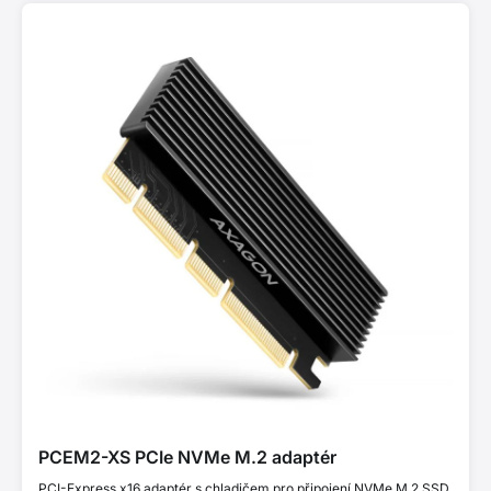
PCEM2-XS PCIe NVMe M.2 adaptér
PCI-Express x16 adaptér s chladičem pro připojení NVMe M.2 SSD