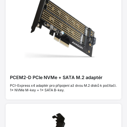
PCEM2-D PCIe NVMe + SATA M.2 adaptér
PCI-Express x4 adaptér pro připojení až dvou M.2 disků k počítači.
1× NVMe M-key + 1× SATA B-key.