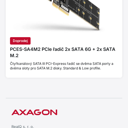
Doprodej
PCES-SA4M2 PCIe řadič 2x SATA 6G + 2x SATA
M.2
Čtyřkanálový SATA III PCI-Express řadič se dvěma SATA porty a
dvěma sloty pro SATA M.2 disky. Standard & Low profile.
RealQ s. r. o.