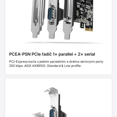
PCEA-PSN PCIe řadič 1× parallel + 2× serial
PCI-Express karta s jedním paralelním a dvěma sériovými porty
250 kbps. ASIX AX99100. Standard & Low profile.