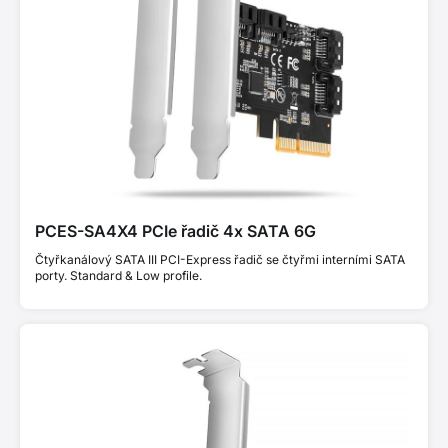
PCES-SA4X4 PCIe řadič 4x SATA 6G
Čtyřkanálový SATA III PCI-Express řadič se čtyřmi interními SATA
porty. Standard & Low profile.