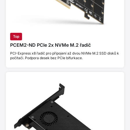
Top
PCEM2-ND PCIe 2x NVMe M.2 řadič
PCI-Express x8 řadič pro připojení až dvou NVMe M.2 SSD disků k
počítači. Podpora desek bez PCIe bifurkace.