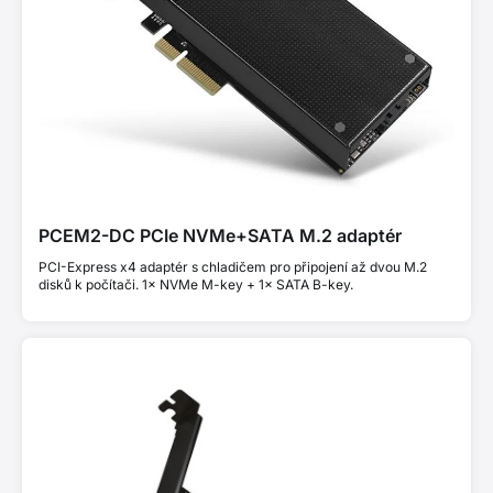
PCEM2-DC PCIe NVMe+SATA M.2 adaptér
PCI-Express x4 adaptér s chladičem pro připojení až dvou M.2
disků k počítači. 1× NVMe M-key + 1× SATA B-key.