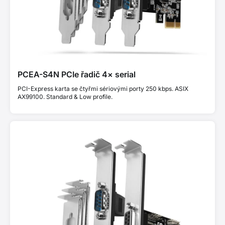
PCEA-S4N PCIe řadič 4× serial
PCI-Express karta se čtyřmi sériovými porty 250 kbps. ASIX
AX99100. Standard & Low profile.