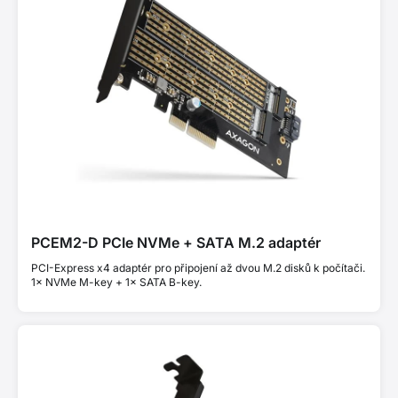
PCEM2-D PCIe NVMe + SATA M.2 adaptér
PCI-Express x4 adaptér pro připojení až dvou M.2 disků k počítači.
1× NVMe M-key + 1× SATA B-key.