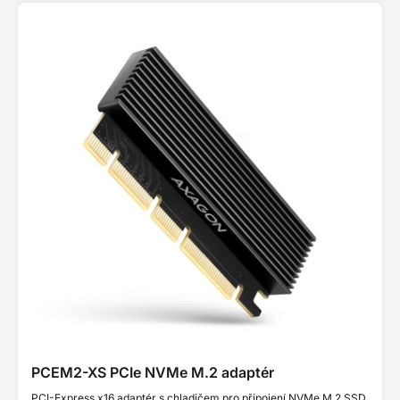
PCEM2-XS PCIe NVMe M.2 adaptér
PCI-Express x16 adaptér s chladičem pro připojení NVMe M.2 SSD