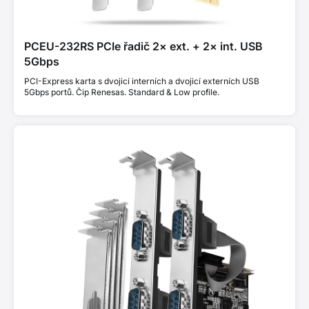
PCEU-232RS PCIe řadič 2× ext. + 2× int. USB
5Gbps
PCI-Express karta s dvojicí interních a dvojicí externích USB
5Gbps portů. Čip Renesas. Standard & Low profile.