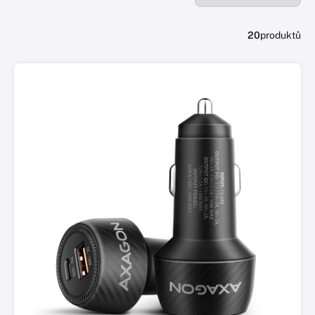
20
produktů