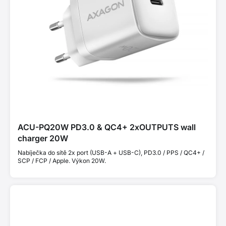
ACU-PQ20W PD3.0 & QC4+ 2xOUTPUTS wall
charger 20W
Nabíječka do sítě 2x port (USB-A + USB-C), PD3.0 / PPS / QC4+ /
SCP / FCP / Apple. Výkon 20W.