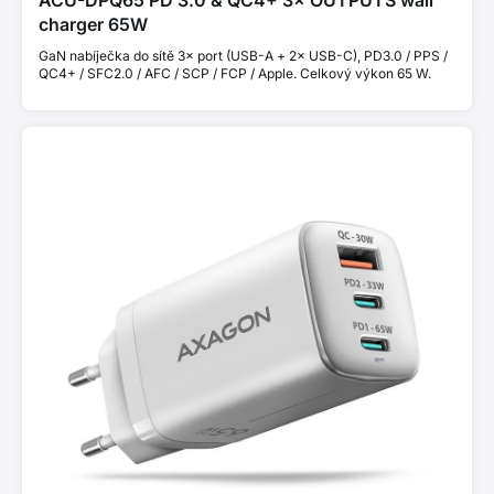
ACU-DPQ65 PD 3.0 & QC4+ 3× OUTPUTS wall
charger 65W
GaN nabíječka do sítě 3× port (USB-A + 2× USB-C), PD3.0 / PPS /
QC4+ / SFC2.0 / AFC / SCP / FCP / Apple. Celkový výkon 65 W.