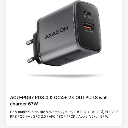
ACU-PQ67 PD3.0 & QC4+ 2× OUTPUTS wall
charger 67W
GaN nabíječka do sítě s dvěma výstupy (USB-A + USB-C), PD 3.0 /
PPS / QC 4+ / SFC 2.0 / AFC / SCP / FCP / Apple. Výkon 67 W.