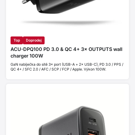
Top
Doprodej
ACU-DPQ100 PD 3.0 & QC 4+ 3× OUTPUTS wall
charger 100W
GaN nabíječka do sítě 3× port (USB-A + 2× USB-C), PD 3.0 / PPS /
QC 4+ / SFC 2.0 / AFC / SCP / FCP / Apple. Výkon 100W.