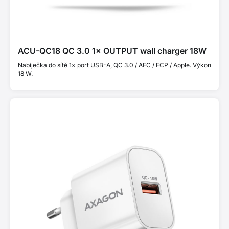
ACU-QC18 QC 3.0 1× OUTPUT wall charger 18W
Nabíječka do sítě 1× port USB-A, QC 3.0 / AFC / FCP / Apple. Výkon
18 W.