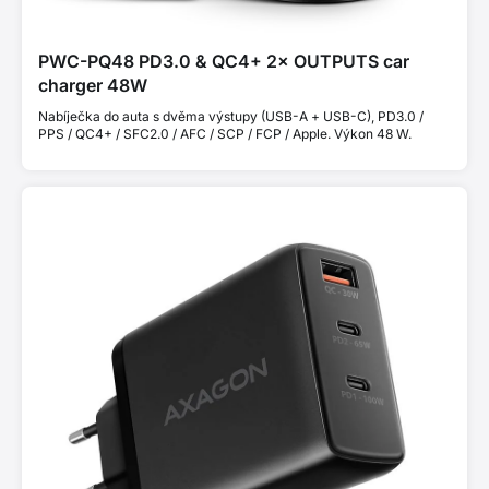
PWC-PQ48 PD3.0 & QC4+ 2× OUTPUTS car
charger 48W
Nabíječka do auta s dvěma výstupy (USB-A + USB-C), PD3.0 /
PPS / QC4+ / SFC2.0 / AFC / SCP / FCP / Apple. Výkon 48 W.