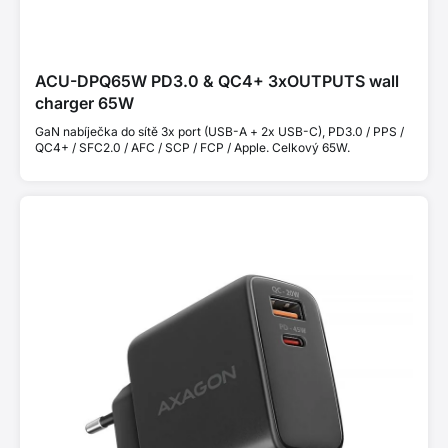
ACU-DPQ65W PD3.0 & QC4+ 3xOUTPUTS wall
charger 65W
GaN nabíječka do sítě 3x port (USB-A + 2x USB-C), PD3.0 / PPS /
QC4+ / SFC2.0 / AFC / SCP / FCP / Apple. Celkový 65W.