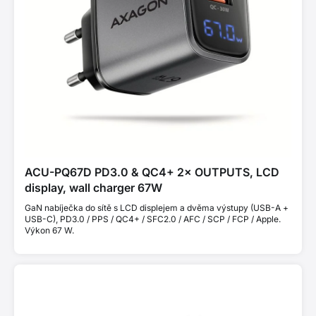
ACU-PQ67D PD3.0 & QC4+ 2× OUTPUTS, LCD
display, wall charger 67W
GaN nabíječka do sítě s LCD displejem a dvěma výstupy (USB-A +
USB-C), PD3.0 / PPS / QC4+ / SFC2.0 / AFC / SCP / FCP / Apple.
Výkon 67 W.