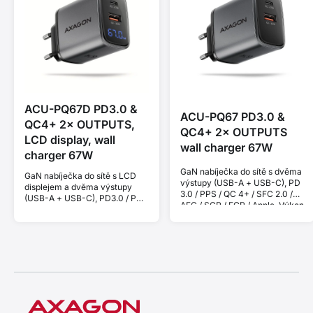
ACU-PQ67D PD3.0 &
ACU-PQ67 PD3.0 &
QC4+ 2× OUTPUTS,
QC4+ 2× OUTPUTS
LCD display, wall
wall charger 67W
charger 67W
GaN nabíječka do sítě s dvěma
GaN nabíječka do sítě s LCD
výstupy (USB-A + USB-C), PD
displejem a dvěma výstupy
3.0 / PPS / QC 4+ / SFC 2.0 /
(USB-A + USB-C), PD3.0 / PPS
AFC / SCP / FCP / Apple. Výkon
/ QC4+ / SFC2.0 / AFC / SCP /
67 W.
FCP / Apple. Výkon 67 W.