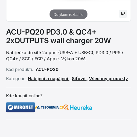
1
/
8
Dotykem rozbalíte
ACU-PQ20 PD3.0 & QC4+
2xOUTPUTS wall charger 20W
Nabíječka do sítě 2x port (USB-A + USB-C), PD3.0 / PPS /
QC4+ / SCP / FCP / Apple. Výkon 20W.
Kód produktu:
ACU-PQ20
Kategorie:
Nabíjení a napájení
,
Síťové
,
Všechny produkty
Kde koupit online?