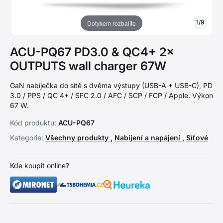
1
/
9
Dotykem rozbalíte
ACU-PQ67 PD3.0 & QC4+ 2×
OUTPUTS wall charger 67W
GaN nabíječka do sítě s dvěma výstupy (USB-A + USB-C), PD
3.0 / PPS / QC 4+ / SFC 2.0 / AFC / SCP / FCP / Apple. Výkon
67 W.
Kód produktu:
ACU-PQ67
Kategorie:
Všechny produkty
,
Nabíjení a napájení
,
Síťové
Kde koupit online?