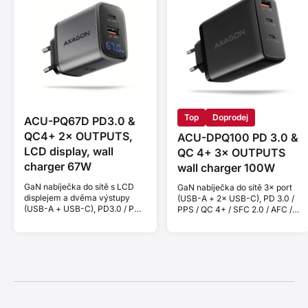
Top
Doprodej
ACU-PQ67D PD3.0 &
QC4+ 2× OUTPUTS,
ACU-DPQ100 PD 3.0 &
LCD display, wall
QC 4+ 3× OUTPUTS
charger 67W
wall charger 100W
GaN nabíječka do sítě s LCD
GaN nabíječka do sítě 3× port
displejem a dvěma výstupy
(USB-A + 2× USB-C), PD 3.0 /
(USB-A + USB-C), PD3.0 / PPS
PPS / QC 4+ / SFC 2.0 / AFC /
/ QC4+ / SFC2.0 / AFC / SCP /
SCP / FCP / Apple. Výkon
FCP / Apple. Výkon 67 W.
100W.