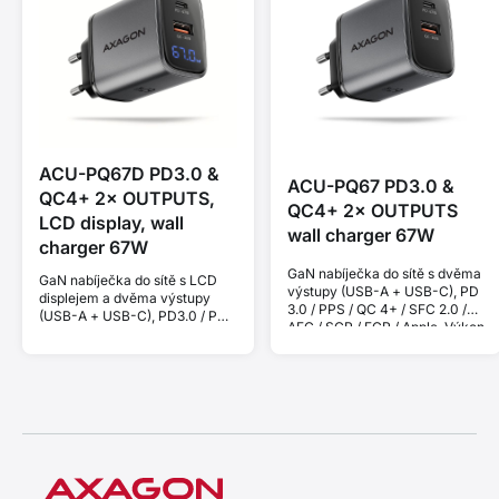
ACU-PQ67D PD3.0 &
ACU-PQ67 PD3.0 &
QC4+ 2× OUTPUTS,
QC4+ 2× OUTPUTS
LCD display, wall
wall charger 67W
charger 67W
GaN nabíječka do sítě s dvěma
GaN nabíječka do sítě s LCD
výstupy (USB-A + USB-C), PD
displejem a dvěma výstupy
3.0 / PPS / QC 4+ / SFC 2.0 /
(USB-A + USB-C), PD3.0 / PPS
AFC / SCP / FCP / Apple. Výkon
/ QC4+ / SFC2.0 / AFC / SCP /
67 W.
FCP / Apple. Výkon 67 W.