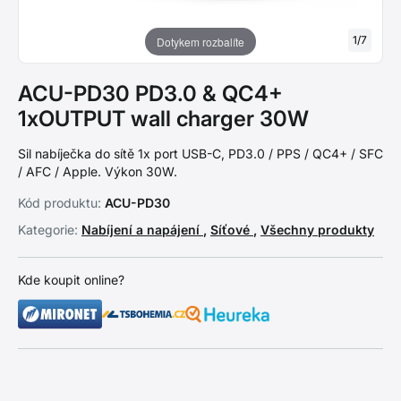
1
/
7
Dotykem rozbalíte
ACU-PD30 PD3.0 & QC4+
1xOUTPUT wall charger 30W
Sil nabíječka do sítě 1x port USB-C, PD3.0 / PPS / QC4+ / SFC
/ AFC / Apple. Výkon 30W.
Kód produktu:
ACU-PD30
Kategorie:
Nabíjení a napájení
,
Síťové
,
Všechny produkty
Kde koupit online?