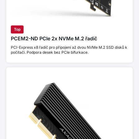
Top
PCEM2-ND PCIe 2x NVMe M.2 řadič
PCI-Express x8 řadič pro připojení až dvou NVMe M.2 SSD disků k
počítači. Podpora desek bez PCIe bifurkace.