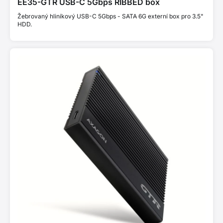
EE35-GTR USB-C 5Gbps RIBBED box
Žebrovaný hliníkový USB-C 5Gbps - SATA 6G externí box pro 3.5"
HDD.