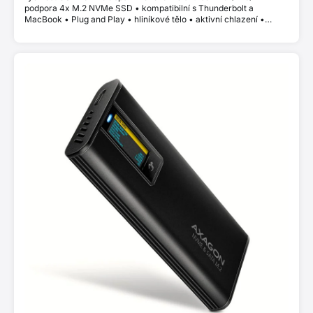
podpora 4x M.2 NVMe SSD • kompatibilní s Thunderbolt a
MacBook • Plug and Play • hliníkové tělo • aktivní chlazení •
stabilní výkon bez thermal throttlingu