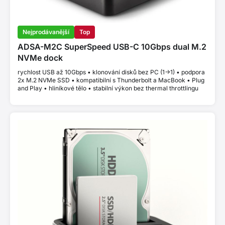
Nejprodávanější
Top
ADSA-M2C SuperSpeed USB-C 10Gbps dual M.2
NVMe dock
rychlost USB až 10Gbps • klonování disků bez PC (1->1) • podpora
2x M.2 NVMe SSD • kompatibilní s Thunderbolt a MacBook • Plug
and Play • hliníkové tělo • stabilní výkon bez thermal throttlingu