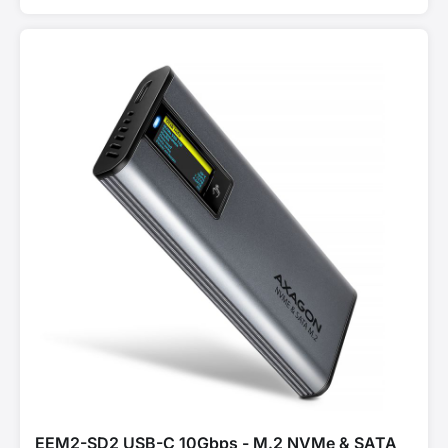
EEM2-SD2 USB-C 10Gbps - M.2 NVMe & SATA