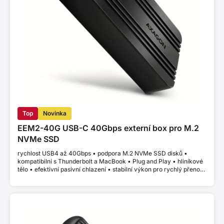
Top
Novinka
EEM2-40G USB-C 40Gbps externí box pro M.2
NVMe SSD
rychlost USB4 až 40Gbps • podpora M.2 NVMe SSD disků •
kompatibilní s Thunderbolt a MacBook • Plug and Play • hliníkové
tělo • efektivní pasivní chlazení • stabilní výkon pro rychlý přenos
dat