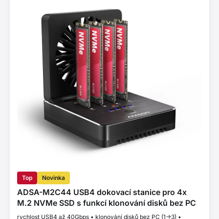
Top
Novinka
ADSA-M2C44 USB4 dokovací stanice pro 4x
M.2 NVMe SSD s funkcí klonování disků bez PC
rychlost USB4 až 40Gbps • klonování disků bez PC (1->3) •