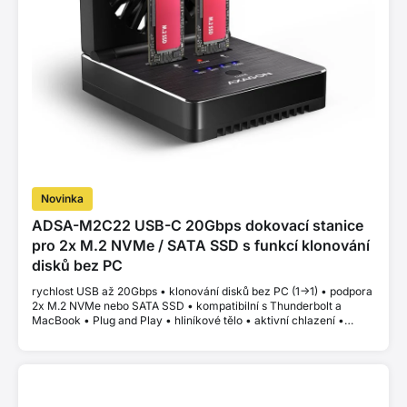
Novinka
ADSA-M2C22 USB-C 20Gbps dokovací stanice
pro 2x M.2 NVMe / SATA SSD s funkcí klonování
disků bez PC
rychlost USB až 20Gbps • klonování disků bez PC (1->1) • podpora
2x M.2 NVMe nebo SATA SSD • kompatibilní s Thunderbolt a
MacBook • Plug and Play • hliníkové tělo • aktivní chlazení •
stabilní výkon bez thermal throttlingu