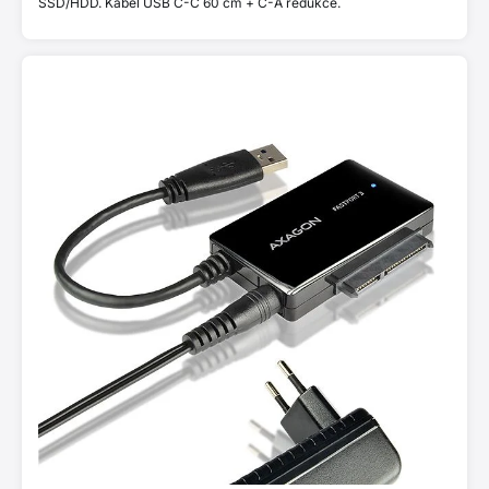
SSD/HDD. Kabel USB C-C 60 cm + C-A redukce.