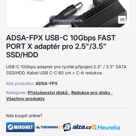
1
/
5
Dotykem rozbalíte
ADSA-FPX USB-C 10Gbps FAST
PORT X adaptér pro 2.5"/3.5"
SSD/HDD
USB-C 10Gbps adaptér pro rychlé připojení 2.5" / 3.5" SATA
SSD/HDD. Kabel USB C-C 60 cm + C-A redukce.
Kód produktu:
ADSA-FPX
Kategorie:
Příslušenství disků
,
Redukce pro disky
,
Všechny produkty
Kde koupit online?