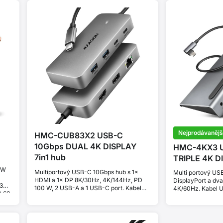
Nejprodávanějš
HMC-CUB83X2 USB-C
10Gbps DUAL 4K DISPLAY
HMC-4KX3 U
7in1 hub
TRIPLE 4K DI
5W
Multiportový USB-C 10Gbps hub s 1×
Multi portový US
HDMI a 1× DP 8K/30Hz, 4K/144Hz, PD
DisplayPort a dv
3
100 W, 2 USB-A a 1 USB-C port. Kabel
4K/60Hz. Kabel 
C 60
USB-C 15 cm.