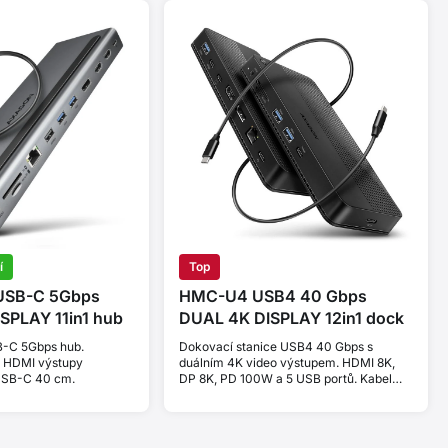
í
Top
SB-C 5Gbps
HMC-U4 USB4 40 Gbps
SPLAY 11in1 hub
DUAL 4K DISPLAY 12in1 dock
B-C 5Gbps hub.
Dokovací stanice USB4 40 Gbps s
a HDMI výstupy
duálním 4K video výstupem. HDMI 8K,
USB-C 40 cm.
DP 8K, PD 100W a 5 USB portů. Kabel
USB-C 80 cm.