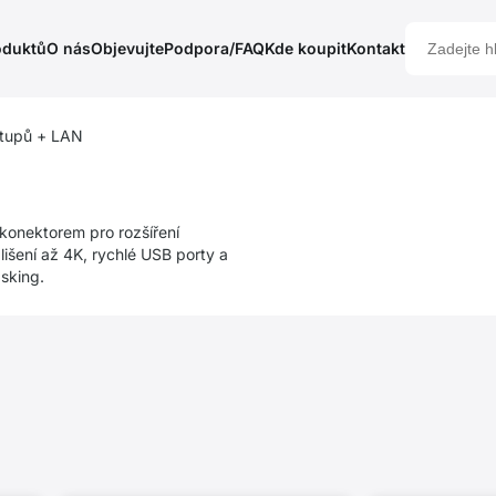
oduktů
O nás
Objevujte
Podpora/FAQ
Kde koupit
Kontakt
stupů + LAN
onektorem pro rozšíření
lišení až 4K, rychlé USB porty a
asking.