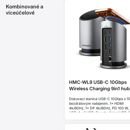
Kombinované a
víceúčelové
HMC-WL9 USB-C 10Gbps
Wireless Charging 9in1 hub
Dokovací stanice USB-C 10Gbps s 1
bezdrátovým nabíjením. 1× HDMI
4k/60Hz, 1× DP 4k/60Hz, PD 100 W, 
USB-A a 1 USB-C porty. Kabel USB-
cm.