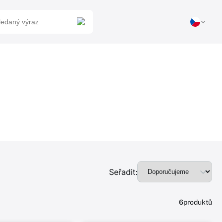
Seřadit:
6
produktů