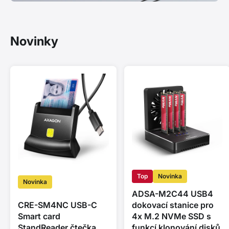
Novinky
Top
Novinka
Novinka
ADSA-M2C44 USB4
CRE-SM4NC USB-C
dokovací stanice pro
Smart card
4x M.2 NVMe SSD s
StandReader čtečka
funkcí klonování disků