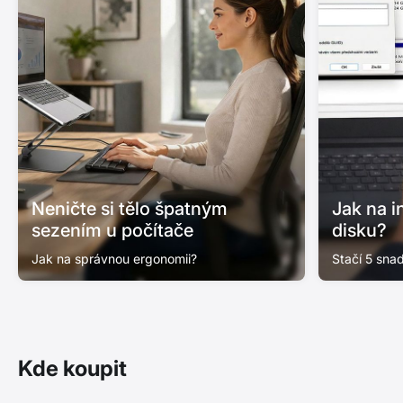
Neničte si tělo špatným
Jak na i
sezením u počítače
disku?
Jak na správnou ergonomii?
Stačí 5 sna
Kde koupit