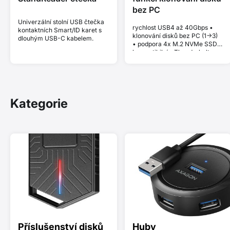
bez PC
Univerzální stolní USB čtečka
rychlost USB4 až 40Gbps •
kontaktních Smart/ID karet s
klonování disků bez PC (1->3)
dlouhým USB-C kabelem.
• podpora 4x M.2 NVMe SSD •
kompatibilní s Thunderbolt a
MacBook • Plug and Play •
hliníkové tělo • aktivní chlazení
• stabilní výkon bez thermal
throttlingu
Kategorie
Příslušenství disků
Huby