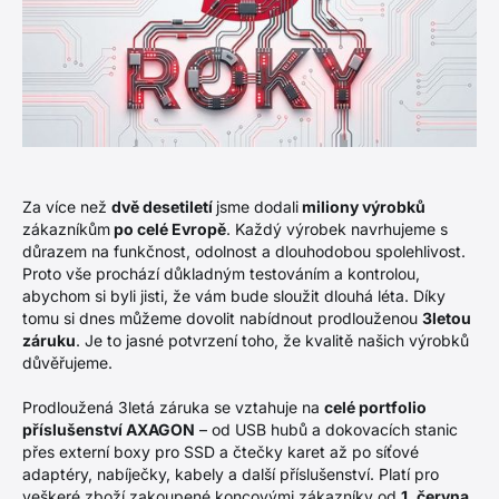
Za více než
dvě desetiletí
jsme dodali
miliony výrobků
zákazníkům
po celé Evropě
. Každý výrobek navrhujeme s
důrazem na funkčnost, odolnost a dlouhodobou spolehlivost.
Proto vše prochází důkladným testováním a kontrolou,
abychom si byli jisti, že vám bude sloužit dlouhá léta. Díky
tomu si dnes můžeme dovolit nabídnout prodlouženou
3letou
záruku
. Je to jasné potvrzení toho, že kvalitě našich výrobků
důvěřujeme.
Prodloužená 3letá záruka se vztahuje na
celé portfolio
příslušenství AXAGON
– od USB hubů a dokovacích stanic
přes externí boxy pro SSD a čtečky karet až po síťové
adaptéry, nabíječky, kabely a další příslušenství. Platí pro
veškeré zboží zakoupené koncovými zákazníky od
1. června