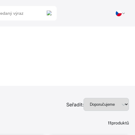
Seřadit:
11
produktů