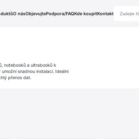
oduktů
O nás
Objevujte
Podpora/FAQ
Kde koupit
Kontakt
ů, notebooků a ultrabooků k
 umožní snadnou instalaci. Ideální
chlý přenos dat.