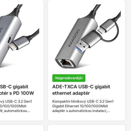
Nejprodávanější
B-C gigabit
ADE-TXCA USB-C gigabit
ptér s PD 100W
ethernet adaptér
ový USB-C 3.2 Gen1
Kompaktní hliníkový USB-C 3.2 Gen1
 10/100/1000Mbit
Gigabit Ethernet 10/100/1000Mbit
W, automatickou
adaptér s automatickou instalací,
rou Nintendo Switch.
podporou Nintendo Switch a USB C-A
redukcí.