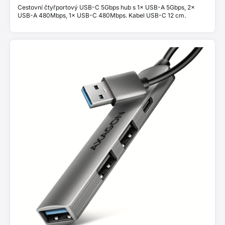
Cestovní čtyřportový USB-C 5Gbps hub s 1× USB-A 5Gbps, 2×
USB-A 480Mbps, 1× USB-C 480Mbps. Kabel USB-C 12 cm.