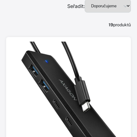
Seřadit:
19
produktů