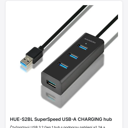
HUE-S2BL SuperSpeed USB-A CHARGING hub
Čtyřportový USB 3.2 Gen 1 hub s podporou nabíjení až 2A a