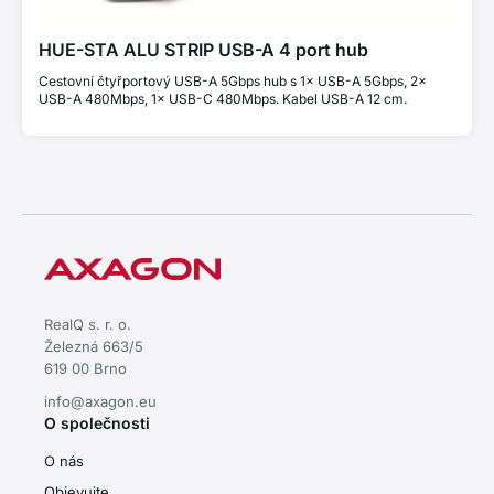
HUE-STA ALU STRIP USB-A 4 port hub
Cestovní čtyřportový USB-A 5Gbps hub s 1× USB-A 5Gbps, 2×
USB-A 480Mbps, 1× USB-C 480Mbps. Kabel USB-A 12 cm.
RealQ s. r. o.
Železná 663/5
619 00 Brno
info@axagon.eu
O společnosti
O nás
Objevujte