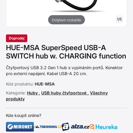
1
/
5
Dotykem rozbalíte
Doprodej
HUE-MSA SuperSpeed USB-A
SWITCH hub w. CHARGING function
Čtyřportový USB 3.2 Gen 1 hub s vypínáním portů. Konektor
pro externí napájení. Kabel USB-A 20 cm.
Kód produktu:
HUE-MSA
Kategorie:
Huby
,
USB huby čtyřportové
,
Všechny
produkty
Kde koupit online?