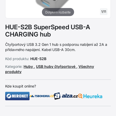
1
/
11
Dotykem rozbalíte
HUE-S2B SuperSpeed USB-A
CHARGING hub
Čtyřportový USB 3.2 Gen 1 hub s podporou nabíjení až 2A a
přídavného napájení. Kabel USB-A 30cm.
Kód produktu:
HUE-S2B
Kategorie:
Huby
,
USB huby čtyřportové
,
Všechny
produkty
Kde koupit online?