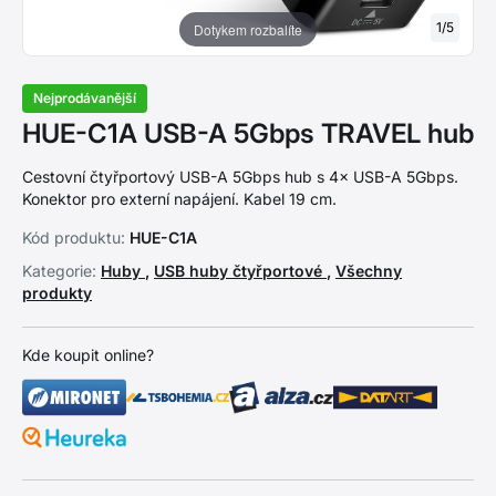
1
/
5
Dotykem rozbalíte
Nejprodávanější
HUE-C1A USB-A 5Gbps TRAVEL hub
Cestovní čtyřportový USB-A 5Gbps hub s 4× USB-A 5Gbps.
Konektor pro externí napájení. Kabel 19 cm.
Kód produktu:
HUE-C1A
Kategorie:
Huby
,
USB huby čtyřportové
,
Všechny
produkty
Kde koupit online?