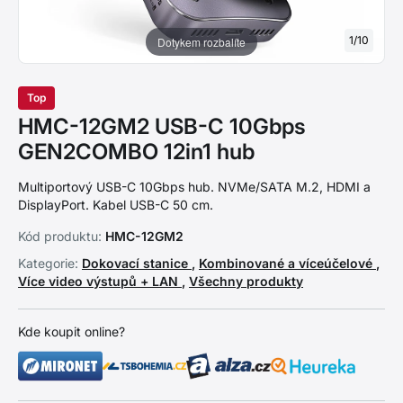
1
/
10
Dotykem rozbalíte
Top
HMC-12GM2 USB-C 10Gbps
GEN2COMBO 12in1 hub
Multiportový USB-C 10Gbps hub. NVMe/SATA M.2, HDMI a
DisplayPort. Kabel USB-C 50 cm.
Kód produktu:
HMC-12GM2
Kategorie:
Dokovací stanice
,
Kombinované a víceúčelové
,
Více video výstupů + LAN
,
Všechny produkty
Kde koupit online?