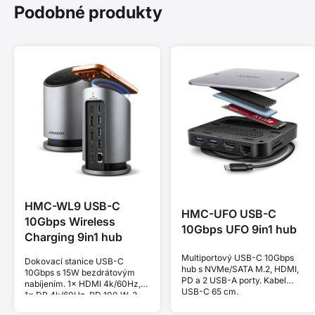
Podobné produkty
HMC-WL9 USB-C
HMC-UFO USB-C
10Gbps Wireless
10Gbps UFO 9in1 hub
Charging 9in1 hub
Multiportový USB-C 10Gbps
Dokovací stanice USB-C
hub s NVMe/SATA M.2, HDMI,
10Gbps s 15W bezdrátovým
PD a 2 USB-A porty. Kabel
nabíjením. 1× HDMI 4k/60Hz,
USB-C 65 cm.
1× DP 4k/60Hz, PD 100 W, 3
USB-A a 1 USB-C porty. Kabel